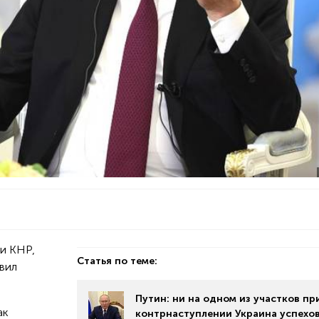
и КНР,
Статья по теме:
вил
Путин: ни на одном из участков пр
ак
контрнаступлении Украина успехов