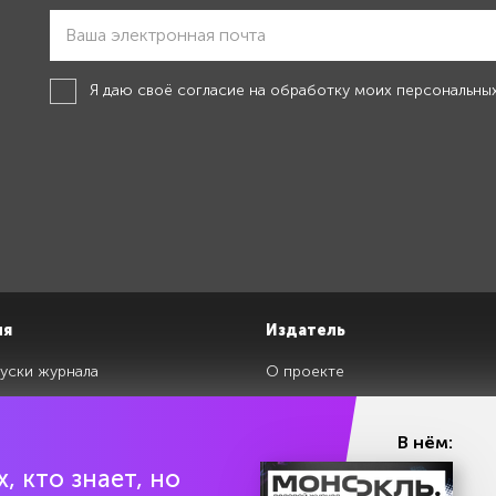
Я даю своё
согласие на обработку моих персональны
ия
Издатель
уски журнала
О проекте
изданий
Редакция
ги
Авторы
В нём:
клады
Контакты
, кто знает, но