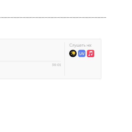
Cлушать на:
38:01