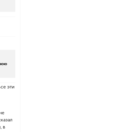
нюю
все эти
не
сказал
, в