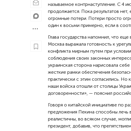
называемое контрнаступление. С 4 и
продолжается. Пока результатов нет, 
огромные потери. Потери просто ог
один к восьми примерно, если в соот
Глава государства напомнил, что еще 
Москва выражала готовность к урегу
конфликта мирным путем при услови
соблюдения своих законных интересо
украинская сторона нарисовала себе
жесткие рамки обеспечения безопасн
практически с этим согласились. Но к
наши войска отошли от столицы Украин
договоренности», — пояснил российс
Говоря о китайской инициативе по ра
предложения Пекина способны лечь в
реалистичны, во всяком случае, могл
президент, добавив, что препятствие