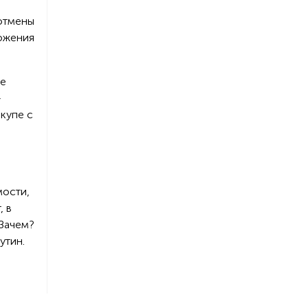
 отмены
ложения
ые
-
вкупе с
мости,
, в
 Зачем?
утин.