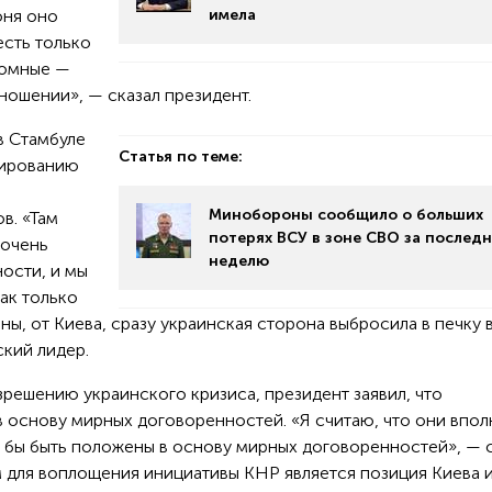
юня оно
имела
есть только
ромные —
ношении», — сказал президент.
в Стамбуле
Статья по теме:
лированию
и
Минобороны сообщило о больших
в. «Там
потерях ВСУ в зоне СВО за послед
 очень
неделю
ости, и мы
ак только
ы, от Киева, сразу украинская сторона выбросила в печку 
кий лидер.
зрешению украинского кризиса, президент заявил, что
 основу мирных договоренностей. «Я считаю, что они впол
и бы быть положены в основу мирных договоренностей», — 
м для воплощения инициативы КНР является позиция Киева и