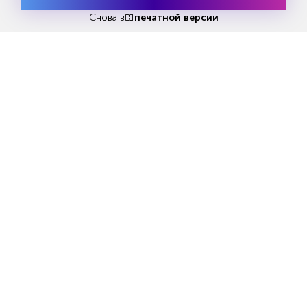
Месяц подписки
Попробовать
бесплатно
Снова в
печатной версии
Попробовать бесплатно
Читать за 180 руб
Еженедельный анонс свежих
материалов и другие новости