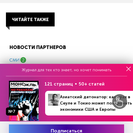
ЧИТАЙТЕ ТАКЖЕ
НОВОСТИ ПАРТНЕРОВ
Журнал для тех кто знает, но хочет понимать
121 страниц
50+ статей
Азиатский детонатор: как крах в
Еженедельный выпуск №33
Сеуле и Токио может похоронить
Репакеры, на выход
экономики США и Европы
№7
Подписаться