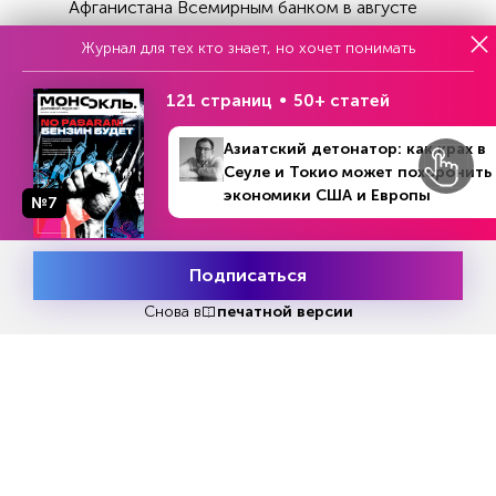
Афганистана Всемирным банком в августе
2023 года показал, что, достигнув пика в
Журнал для тех кто знает, но хочет понимать
середине 2022 года, инфляция превратилась в
дефляцию. Последние официальные
121 страниц
50+ статей
статистические данные говорят, что инфляция
в годовом исчислении достигла -9,1% в июле
Азиатский детонатор: как крах в
2023 года.
Сеуле и Токио может похоронить
экономики США и Европы
№7
Это обусловлено падением показателя на
-12,6% в продовольственном и -5% в
непродовольственном сегментах. Базовая
Подписаться
Месяц подписки
инфляция также снизилась до -2,8% в июне
Попробовать
бесплатно
Снова в
печатной версии
2023 года.
Как говорится в обзоре ВБ, афгани укрепился
по отношению к основным валютам с января
по август 2023 года, несмотря на растущий
дефицит торгового баланса. Он вырос на 41,2%
по отношению к иранскому томану, на 29,3% –