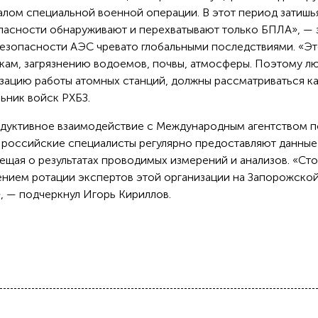
алом специальной военной операции. В этот период затишья
опасности обнаруживают и перехватывают только БПЛА», — 
безопасности АЭС чревато глобальными последствиями. «Э
кам, загрязнению водоемов, почвы, атмосферы. Поэтому л
изацию работы атомных станций, должны рассматриваться к
ьник войск РХБЗ.
одуктивное взаимодействие с Международным агентством п
 российские специалисты регулярно предоставляют данные
ещая о результатах проводимых измерений и анализов. «Сто
дением ротации экспертов этой организации на Запорожско
, — подчеркнул Игорь Кириллов.