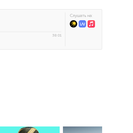
Cлушать на:
38:01