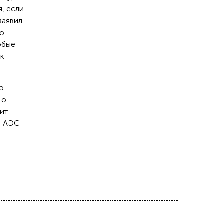
, если
заявил
то
юбые
ак
о
 о
ит
й АЭС