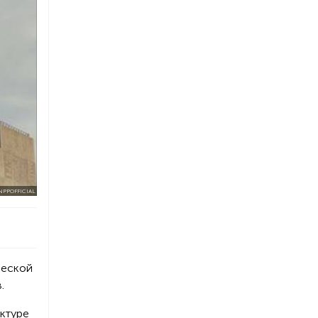
NPPOFFICIAL
ческой
.
ктуре