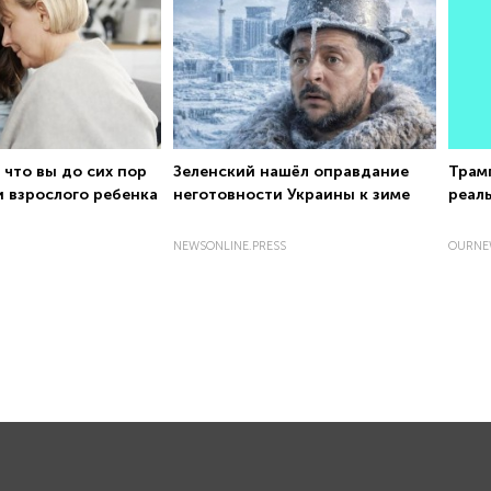
 что вы до сих пор
Зеленский нашёл оправдание
Трамп
и взрослого ребенка
неготовности Украины к зиме
реал
NEWSONLINE.PRESS
OURNE