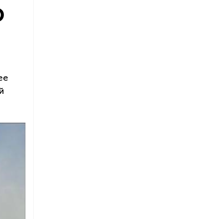
Ф
ее
й