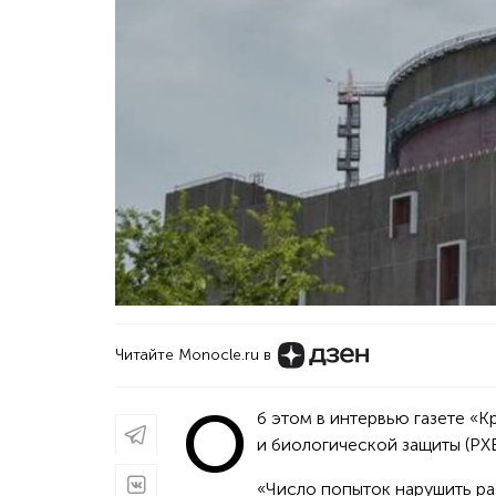
Читайте Monocle.ru в
О
б этом в интервью газете «К
и биологической защиты (РХ
«Число попыток нарушить ра