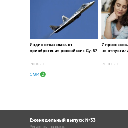
Индия отказалась от
7 признаков,
приобретения российских Су-57
не отпустил
INFOX.RU
IZHLIFE.RU
Еженедельный выпуск №33
Репакеры, на выход