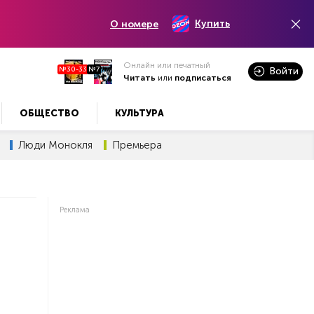
Купить
О номере
Онлайн или печатный
№30-33
№7
Войти
Читать
или
подписаться
ОБЩЕСТВО
КУЛЬТУРА
Люди Монокля
Премьера
Реклама