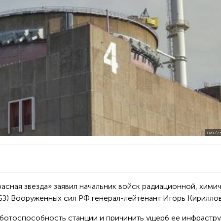
T.ME/Z
расная звезда» заявил начальник войск радиационной, хими
БЗ) Вооруженных сил РФ генерал-лейтенант Игорь Кириллов
ботоспособность станции и причинить ущерб ее инфрастру