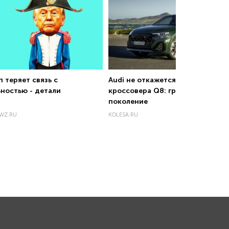
 теряет связь с
Audi не откажется от
ьностью - детали
кроссовера Q8: грядёт новое
поколение
WZ.RU
KOLESA.RU