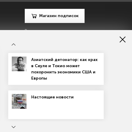
Магазин подписок
Рекламодателям
Посодействуй Monocle.ru
Азиатский детонатор: как крах
в Сеуле и Токио может
похоронить экономики США и
Европы
зору в сфере массовых коммуникаций, связи и охраны
Настоящие новости
материалов
Согласие на обработку персональных данных
рсе применяются рекомендательные технологии
ь