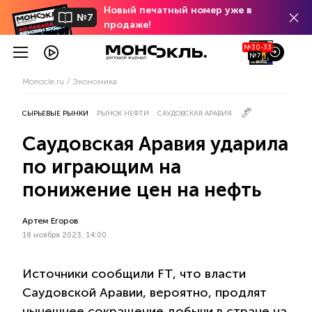
Новый печатный номер уже в
№7
продаже!
№30-33
№7
Monocle.ru
Экономика
СЫРЬЕВЫЕ РЫНКИ
РЫНОК НЕФТИ
САУДОВСКАЯ АРАВИЯ
Саудовская Аравия ударила
по играющим на
понижение цен на нефть
Артем Егоров
18 ноября 2023, 14:00
Источники сообщили FT, что власти
Саудовской Аравии, вероятно, продлят
нынешнее сокращение добычи в стране на