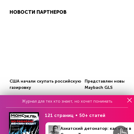
НОВОСТИ ПАРТНЕРОВ
США начали скупать российскую
Представлен новый Me
газировку
Maybach GLS
Журнал для тех кто знает, но хочет понимать
INFOX.RU
VEDOMOSTI.RU
121 страниц
50+ статей
Азиатский детонатор: как крах в