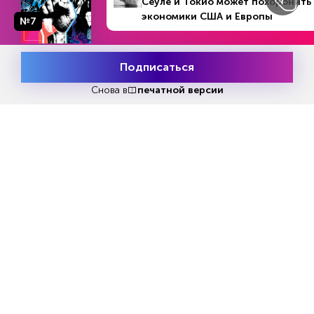
Сеуле и Токио может похоронить
экономики США и Европы
№7
Еженедельный выпуск №33
Репакеры, на выход
Подписаться
Месяц подписки
Попробовать
бесплатно
Снова в
печатной версии
Попробовать бесплатно