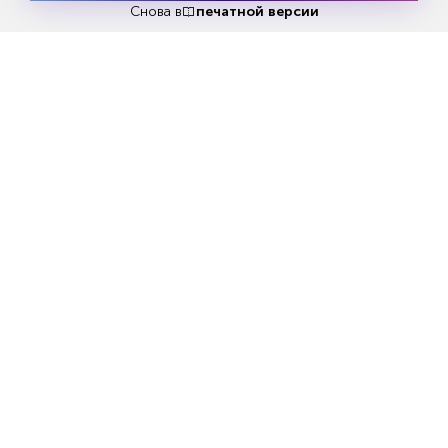
бесплатно
Снова в
печатной версии
Российские средства ПВО
сбили за сутки
пять украинских БПЛА в районах населённых
пунктов Берестовое (ДНР) и Саги (Херсонская
область).
Всего с начала СВО ВС РФ уничтожили
536
самолётов, 254 вертолёта, 9 050 БПЛА, 441
ЗРК, 13 509 танков и других боевых
бронированных машин, 1 185 боевых машин
РСЗО, 7 144 орудия полевой артиллерии и
миномётов, а также 15 452 единицы
специальной военной автомобильной техники
противника.
Как ранее
писал «Монокль»
, украинские
депутаты жалуются на недостаток
боеприпасов на фоне решения США
перенаправить зарезервированные для
Украины снаряды в Израиль.