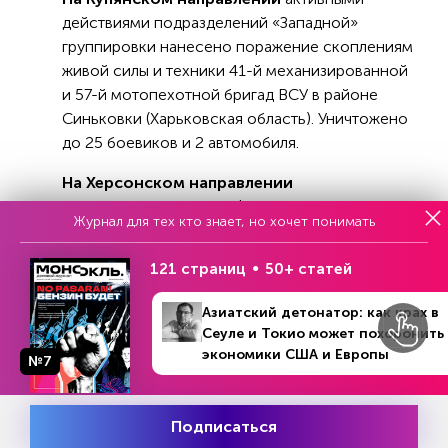
действиями подразделений «Западной»
группировки нанесено поражение скоплениям
живой силы и техники 41-й механизированной
и 57-й мотопехотной бригад ВСУ в районе
Синьковки (Харьковская область). Уничтожено
до 25 боевиков и 2 автомобиля.
На Херсонском направлении
подразделениями ВС РФ нанесено поражение
Журнал для тех кто знает, но хочет понимать
скоплениям живой силы и техники 35-й и 36-й
бригад морской пехоты. Уничтожено до 50
121 страниц
50+ статей
боевиков, 2 автомобиля, 2 гаубицы «Мста-Б» и
орудие Д-20.
Азиатский детонатор: как крах в
Сеуле и Токио может похоронить
Оперативно-тактической и армейской
экономики США и Европы
№7
авиацией, БПЛА, ракетными войсками и
артиллерией ВС РФ нанесено поражение
живой силе и военной технике ВСУ в 118-ти
Подписаться
Месяц подписки
районах.
Попробовать