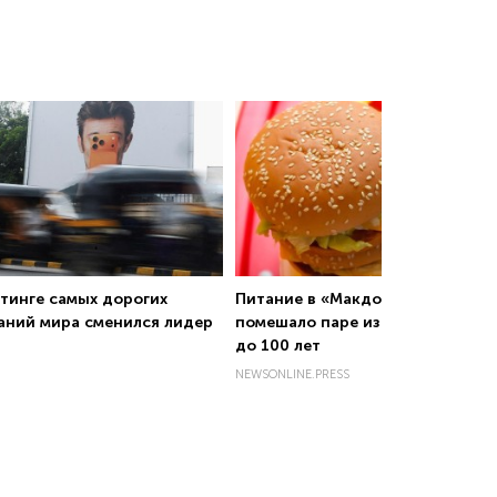
йтинге самых дорогих
Питание в «Макдоналдсе» не
аний мира сменился лидер
помешало паре из США дожить
до 100 лет
NEWSONLINE.PRESS