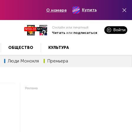
Купить
О номере
Онлайн или печатный
№30-33
№7
Войти
Читать
или
подписаться
ОБЩЕСТВО
КУЛЬТУРА
Люди Монокля
Премьера
Реклама