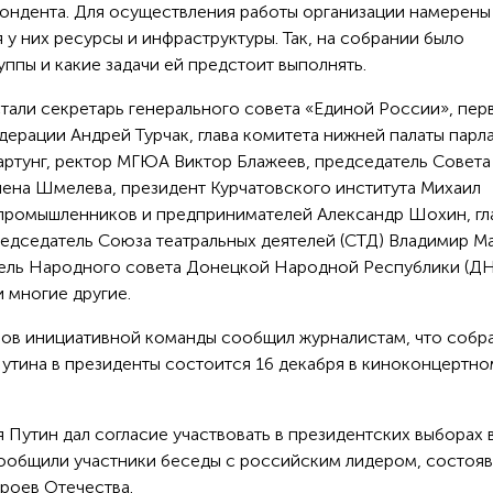
пондента. Для осуществления работы организации намерены
у них ресурсы и инфраструктуры. Так, на собрании было
уппы и какие задачи ей предстоит выполнять.
тали секретарь генерального совета «Единой России», пер
ерации Андрей Турчак, глава комитета нижней палаты парл
артунг, ректор МГЮА Виктор Блажеев, председатель Совета
ена Шмелева, президент Курчатовского института Михаил
 промышленников и предпринимателей Александр Шохин, гл
едседатель Союза театральных деятелей (СТД) Владимир М
тель Народного совета Донецкой Народной Республики (Д
и многие другие.
нов инициативной команды сообщил журналистам, что собр
утина в президенты состоится 16 декабря в киноконцертно
ря Путин дал согласие участвовать в президентских выборах 
сообщили участники беседы с российским лидером, состоя
роев Отечества.