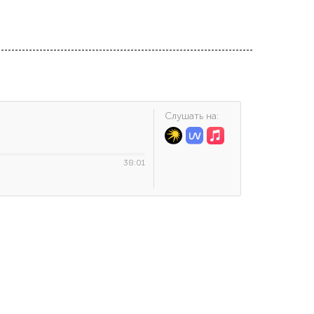
Cлушать на:
38:01