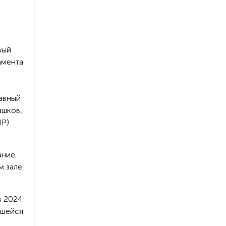
вый
амента
авный
ашков,
НР)
ание
м зале
в 2024
вшейся