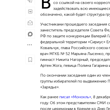
В
со ссылкой на своего коррес
задействовать всю имеющиеся 
обозначено, какой будет структура гр
Участниками прошедшего заседания с
заместитель председателя Совета Фед
РФ по защите конкуренции Валерий Г
федеральной территории «Сириус» Ел
Ковальчук, глава Российского союза
врач МГКБ № 52 Марьяна Лысенко, пр
гимнаст Никита Нагорный, председа
Артем Жога, певица Полина Гагарина 
По окончании заседания один из чле
группы избирателей по выдвижению П
«Зарядье».
Как ранее
писал «Монокль»
, 8 декаб
году. Об этом представителям СМИ 
после церемонии в Кремле ко Дню Ге