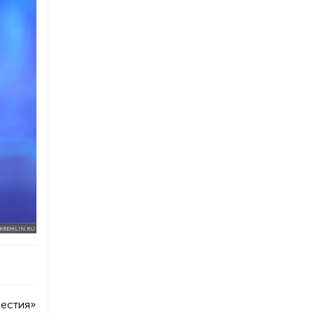
KREMLIN.RU
вестия»