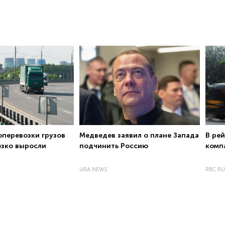
оперевозки грузов
Медведев заявил о плане Запада
В ре
езко выросли
подчинить Россию
комп
URA.NEWS
RBC.RU