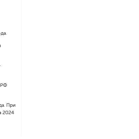
да.
ы
–
 РФ
да. При
а 2024