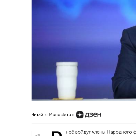
Читайте Monocle.ru в
неё войдут члены Народного ф