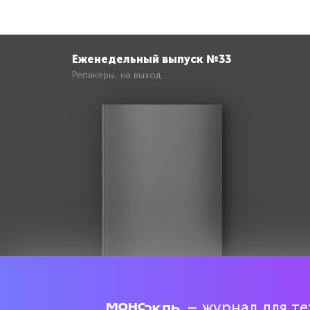
Еженедельный выпуск №33
Репакеры, на выход
– журнал для тех