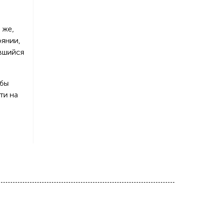
 же,
оянии,
авшийся
 бы
ти на