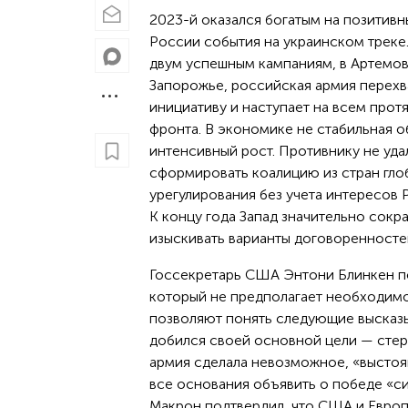
2023-й оказался богатым на позитивн
России события на украинском треке.
двум успешным кампаниям, в Артемов
Запорожье, российская армия перехв
инициативу и наступает на всем прот
фронта. В экономике не стабильная о
интенсивный рост. Противнику не уда
сформировать коалицию из стран гло
урегулирования без учета интересов 
К концу года Запад значительно сокр
изыскивать варианты договоренносте
Госсекретарь США Энтони Блинкен по
который не предполагает необходимос
позволяют понять следующие высказыв
добился своей основной цели — стере
армия сделала невозможное, «выстояв
все основания объявить о победе «с
Макрон подтвердил, что США и Европ