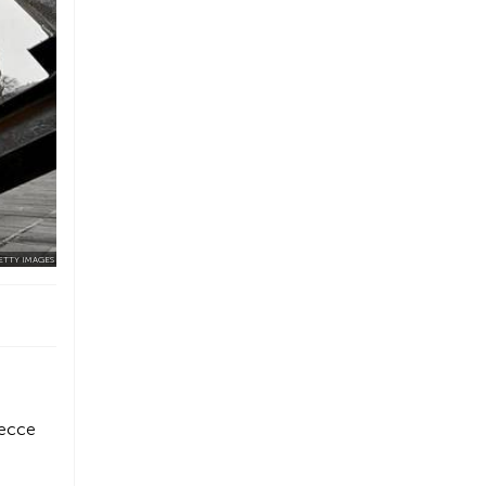
GETTY IMAGES
ессе