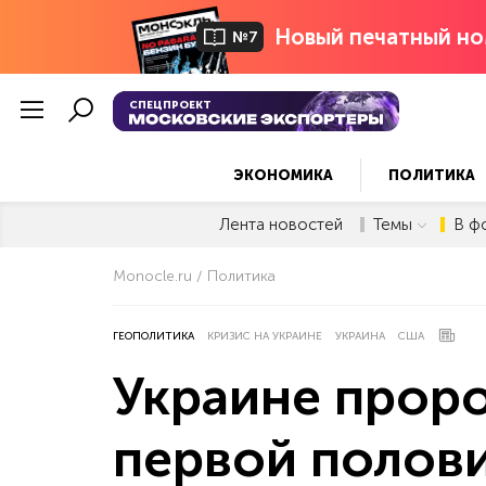
Новый печатный но
№7
СПЕЦПРОЕКТ
ЭКОНОМИКА
ПОЛИТИКА
Лента новостей
Темы
В ф
Monocle.ru
Политика
ГЕОПОЛИТИКА
КРИЗИС НА УКРАИНЕ
УКРАИНА
США
Украине проро
первой полови