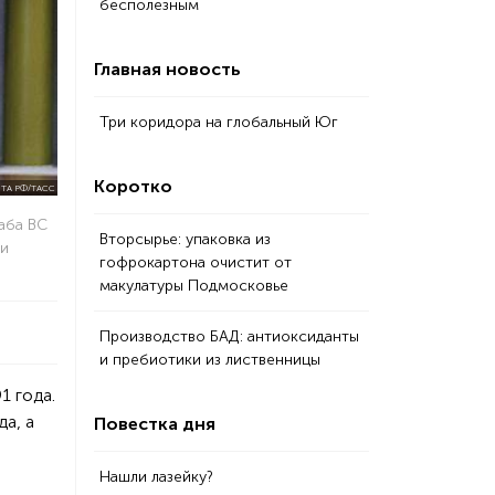
бесполезным
Главная новость
Три коридора на глобальный Юг
Коротко
ТА РФ/ТАСС
аба ВС
Вторсырье: упаковка из
ии
гофрокартона очистит от
макулатуры Подмосковье
Производство БАД: антиоксиданты
и пребиотики из лиственницы
1 года.
а, а
Повестка дня
Нашли лазейку?