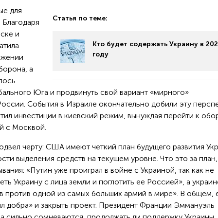
ые для
Статья по теме:
 Благодаря
ске и
Кто будет содержать Украину в 20
атила
году
яжении
борона, а
лось
бального Юга и продвинуть свой вариант «мирного»
России. События в Израиле окончательно добили эту перспе
атил инвестиции в киевский режим, вынуждая перейти к обо
й с Москвой.
двел черту: США имеют четкий план будущего развития Укр
ти выделения средств на текущем уровне. Что это за план,
ания: «Путин уже проиграл в войне с Украиной, так как не
ть Украину с лица земли и поглотить ее Россией», а украин
 против одной из самых больших армий в мире». В общем, 
ил добра» и закрыть проект. Президент Франции Эммануэль
а сильно сомневаются, продолжать ли поддержку Украины.