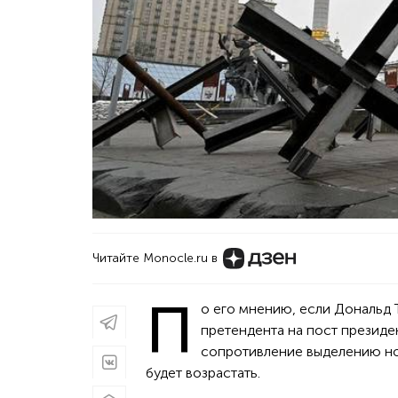
Читайте Monocle.ru в
П
о его мнению, если Дональд 
претендента на пост президе
сопротивление выделению но
будет возрастать.