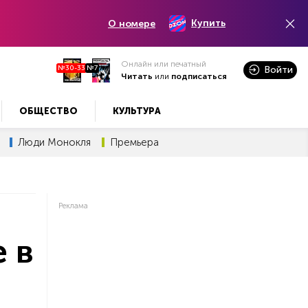
Купить
О номере
Онлайн или печатный
№30-33
№7
Войти
Читать
или
подписаться
ОБЩЕСТВО
КУЛЬТУРА
Люди Монокля
Премьера
Реклама
 в