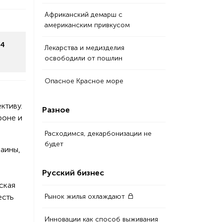
Африканский демарш с
американским привкусом
24
Лекарства и медизделия
освободили от пошлин
Опасное Красное море
ктиву.
Разное
роне и
Расходимся, декарбонизации не
будет
аины,
Русский бизнес
ская
есть
Рынок жилья охлаждают
Инновации как способ выживания