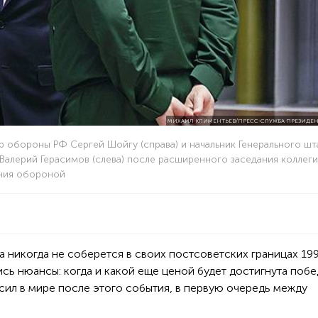
МИХАИЛ КЛИМЕНТЬЕВ/ПРЕСС-СЛУЖБА ПРЕЗИДЕН
р обороны РФ Сергей Шойгу (справа) и начальник Генерального шт
алерий Герасимов (слева) после расширенного заседания коллег
ния обороной
а никогда не соберется в своих постсоветских границах 199
сь нюансы: когда и какой еще ценой будет достигнута побед
сил в мире после этого события, в первую очередь между