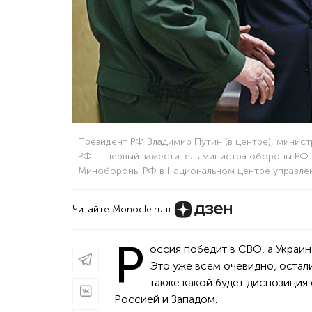
Президент РФ Владимир Путин (в центре), минист
РФ — первый заместитель министра обороны РФ В
Минобороны РФ в Национальном центре управле
Читайте Monocle.ru в
Р
оссия победит в СВО, а Украин
Это уже всем очевидно, остали
также какой будет диспозиция 
Россией и Западом.