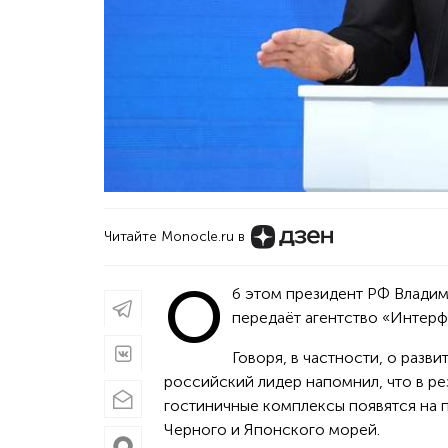
Читайте Monocle.ru в
О
б этом президент РФ Владим
передаёт агентство «Интерф
Говоря, в частности, о разв
российский лидер напомнил, что в р
гостиничные комплексы появятся на п
Черного и Японского морей.