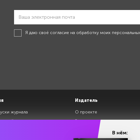
Я даю своё
согласие на обработку моих персональны
ия
Издатель
уски журнала
О проекте
изданий
Редакция
ги
Авторы
В нём:
клады
Контакты