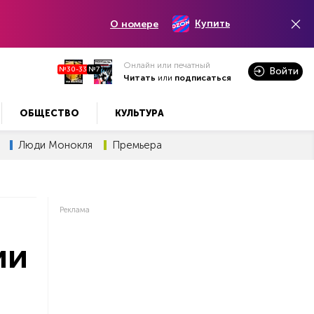
Купить
О номере
Онлайн или печатный
№30-33
№7
Войти
Читать
или
подписаться
ОБЩЕСТВО
КУЛЬТУРА
Люди Монокля
Премьера
Реклама
ии