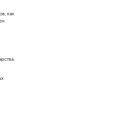
ов, как
ен
арства.
ых