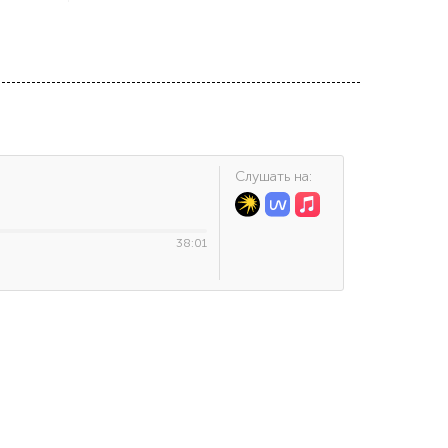
Cлушать на:
38:01