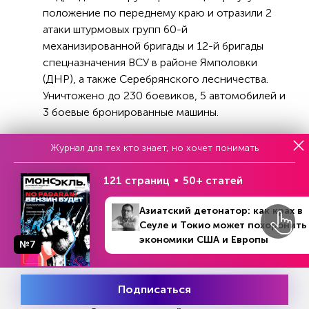
положение по переднему краю и отразили 2
атаки штурмовых групп 60-й
механизированной бригады и 12-й бригады
спецназначения ВСУ в районе Ямполовки
(ДНР), а также Серебрянского лесничества.
Уничтожено до 230 боевиков, 5 автомобилей и
3 боевые бронированные машины.
На Купянском направлении
активными
Журнал для тех кто знает, но хочет понимать
действиями подразделений «Западной»
группировки войск отражены 5 атак штурмовых
121 страниц
50+ статей
групп 30-й, 44-й механизированных, 25-й
воздушно-десантной бригад ВСУ и 13-й
Азиатский детонатор: как крах в
бригады нацгвардии Украины в районах
Сеуле и Токио может похоронить
Синьковки (Харьковская область) и Терны
экономики США и Европы
№7
(ДНР).
На Херсонском направлении
нанесено
Подписаться
Месяц подписки
поражение подразделениям 35-й бригады
Попробовать