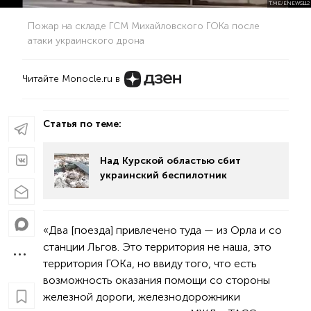
T.ME/ENEWS112
Пожар на складе ГСМ Михайловского ГОКа после
атаки украинского дрона
Читайте Monocle.ru в
Статья по теме:
Над Курской областью сбит
украинский беспилотник
«Два [поезда] привлечено туда — из Орла и со
станции Льгов. Это территория не наша, это
территория ГОКа, но ввиду того, что есть
возможность оказания помощи со стороны
железной дороги, железнодорожники