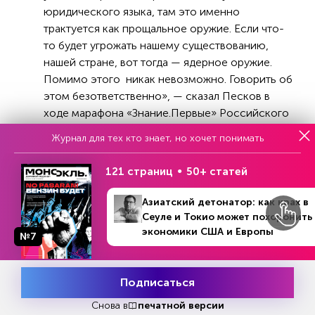
юридического языка, там это именно
трактуется как прощальное оружие. Если что-
то будет угрожать нашему существованию,
нашей стране, вот тогда — ядерное оружие.
Помимо этого никак невозможно. Говорить об
этом безответственно», — сказал Песков в
ходе марафона «Знание.Первые» Российского
общества «Знание».
Журнал для тех кто знает, но хочет понимать
Ранее, 1 марта, новый президент Финляндии
121 страниц
50+ статей
Александр Стубб заявил, что для Финляндии
важно иметь собственные реальные силы
Азиатский детонатор: как крах в
ядерного сдерживания. Он добавил, что НАТО
Сеуле и Токио может похоронить
в настоящее время предоставляет стране
экономики США и Европы
№7
таковые средства ядерного сдерживания,
включая военные кадры и боеприпасы.
Подписаться
После этого выступления финского
Месяц подписки
Попробовать
президента министр иностранных дел Сергей
бесплатно
Снова в
печатной версии