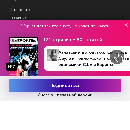
О проекте
Редакция
Журнал для тех кто знает, но хочет понимать
Авторы
Контакты
121 страниц
50+ статей
Азиатский детонатор: как крах в
Магазин подписок
Сеуле и Токио может похоронить
экономики США и Европы
№7
Рекламодателям
Посодействуй Monocle.ru
Подписаться
Месяц подписки
Попробовать
бесплатно
Снова в
печатной версии
Свидетельство о регистрации средства массовой информации Эл
№ ФС77-87108 от 26 марта 2024 г. Выдано Федеральной службой
по надзору в сфере массовых коммуникаций, связи и охраны
культурного наследия
© 2017—2026 АНО «Творческий коллектив Эксперт»