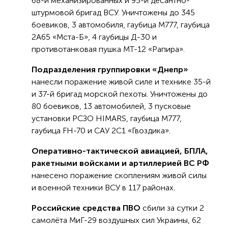
68-й механизированных и 95-й десантно-
штурмовой бригад ВСУ. Уничтожены до 345
боевиков, 3 автомобиля, гаубица М777, гаубица
2А65 «Мста-Б», 4 гаубицы Д-30 и
противотанковая пушка МТ-12 «Рапира».
Подразделения группировки «Днепр»
нанесли поражение живой силе и технике 35-й
и 37-й бригад морской пехоты. Уничтожены до
80 боевиков, 13 автомобилей, 3 пусковые
установки РСЗО HIMARS, гаубица М777,
гаубица FH-70 и САУ 2С1 «Гвоздика».
Оперативно-тактической авиацией, БПЛА,
ракетными войсками и артиллерией ВС РФ
нанесено поражение скоплениям живой силы
и военной техники ВСУ в 117 районах.
Российские средства ПВО
сбили за сутки 2
самолёта МиГ-29 воздушных сил Украины, 62