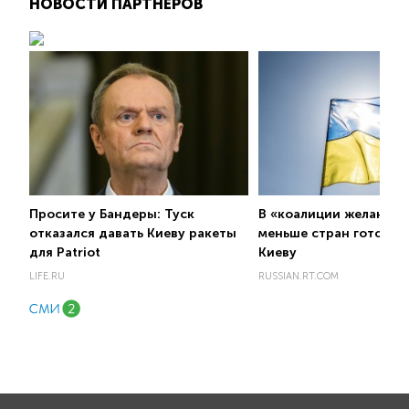
НОВОСТИ ПАРТНЕРОВ
Просите у Бандеры: Туск
В «коалиции желающих
отказался давать Киеву ракеты
меньше стран готовы 
для Patriot
Киеву
LIFE.RU
RUSSIAN.RT.COM