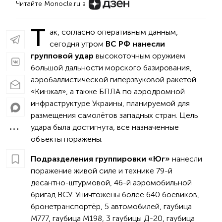
Читайте Monocle.ru в
Т
ак, согласно оперативным данным,
сегодня утром
ВС РФ нанесли
групповой удар
высокоточным оружием
большой дальности морского базирования,
аэробаллистической гиперзвуковой ракетой
«Кинжал», а также БПЛА по аэродромной
инфраструктуре Украины, планируемой для
размещения самолётов западных стран. Цель
удара была достигнута, все назначенные
объекты поражены.
Подразделения группировки «Юг»
нанесли
поражение живой силе и технике 79-й
десантно-штурмовой, 46-й аэромобильной
бригад ВСУ. Уничтожены более 640 боевиков,
бронетранспортёр, 5 автомобилей, гаубица
М777, гаубица М198, 3 гаубицы Д-20, гаубица