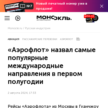
Новый печатный номер уже в
№7
продаже!
№30-33
№7
Monocle.ru
Русская индустрия
АВИАЦИЯ
ПАССАЖИРСКИЕ ПЕРЕВОЗКИ
АЭРОФЛОТ
«Аэрофлот» назвал самые
популярные
международные
направления в первом
полугодии
2 августа 2024, 17:33
Рейсы «Аэрофлота» из Москвы в Гуанчжоу