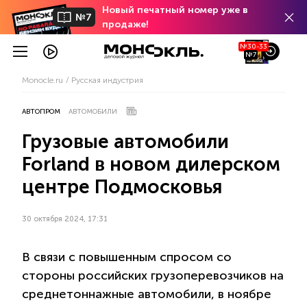
Новый печатный номер уже в
№7
продаже!
№30-33
№7
Monocle.ru
Русская индустрия
АВТОПРОМ
АВТОМОБИЛИ
Грузовые автомобили
Forland в новом дилерском
центре Подмосковья
30 октября 2024, 17:31
В связи с повышенным спросом со
стороны российских грузоперевозчиков на
среднетоннажные автомобили, в ноябре