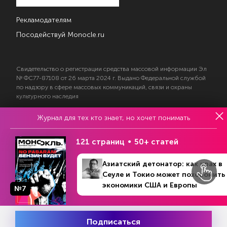
Рекламодателям
Посодействуй Monocle.ru
Свидетельство о регистрации средства массовой информации Эл
№ ФС77-87108 от 26 марта 2024 г. Выдано Федеральной службой
по надзору в сфере массовых коммуникаций, связи и охраны
культурного наследия
Журнал для тех кто знает, но хочет понимать
© 2017—2026 АНО «Творческий коллектив Эксперт»
Политика конфиденциальности
121 страниц
50+ статей
Условия использования материалов
Согласие на обработку персональных данных
Азиатский детонатор: как крах в
Сеуле и Токио может похоронить
экономики США и Европы
№7
На информационном ресурсе применяются
Подписаться
Месяц подписки