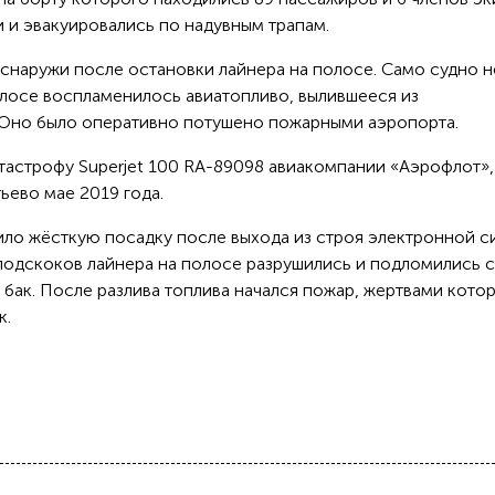
и и эвакуировались по надувным трапам.
наружи после остановки лайнера на полосе. Само судно н
олосе воспламенилось авиатопливо, вылившееся из
 Оно было оперативно потушено пожарными аэропорта.
тастрофу Superjet 100 RA-89098 авиакомпании «Аэрофлот»,
ево мае 2019 года.
ило жёсткую посадку после выхода из строя электронной 
 подскоков лайнера на полосе разрушились и подломились 
бак. После разлива топлива начался пожар, жертвами кото
к.