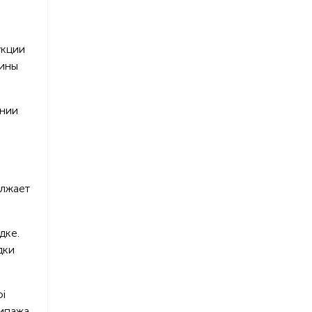
укции
чины
янии
олжает
дке.
дки
i
ипажа,