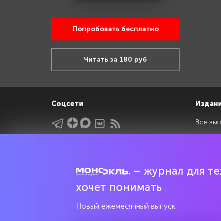
Попробовать бесплатно
Читать за 180 руб
Соцсети
Издан
Все вып
Архив 
Указатели
Рейтин
Подрубрики
Спецдо
– журнал для тех
Темы
хочет понимать
Интервью
Мнения
Новый ежемесячный выпуск.