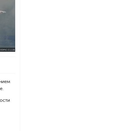
HDPIC.CLUB
анием
ье.
ности