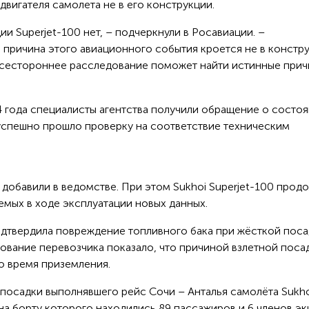
двигателя самолета не в его конструкции.
и Superjet-100 нет, – подчеркнули в Росавиации. –
 причина этого авиационного события кроется не в констр
всестороннее расследование поможет найти истинные при
24 года специалисты агентства получили обращение о состо
успешно прошло проверку на соответствие техническим
добавили в ведомстве. При этом Sukhoi Superjet-100 прод
емых в ходе эксплуатации новых данных.
дтвердила повреждение топливного бака при жёсткой поса
вание перевозчика показало, что причиной взлетной поса
о время приземления.
посадки выполнявшего рейс Сочи – Анталья самолёта Sukho
 на борту которого находились 89 пассажиров и 6 членов эк