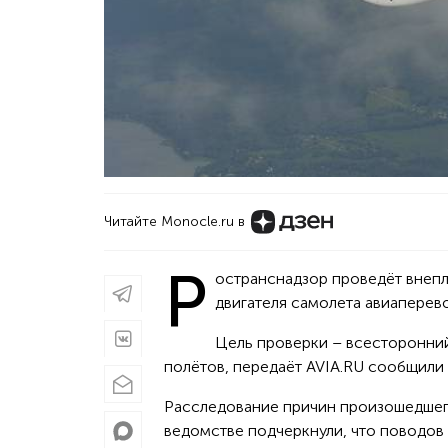
Читайте Monocle.ru в
Р
остранснадзор проведёт внепл
двигателя самолета авиаперево
Цель проверки – всесторонний
полётов, передаёт AVIA.RU сообщили
Расследование причин произошедшего 
ведомстве подчеркнули, что поводов о