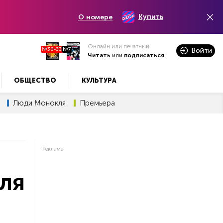
Купить
О номере
Онлайн или печатный
№30-33
№7
Войти
Читать
или
подписаться
ОБЩЕСТВО
КУЛЬТУРА
Люди Монокля
Премьера
Реклама
ля