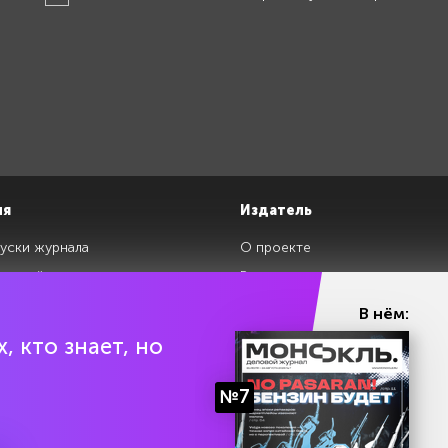
ия
Издатель
уски журнала
О проекте
изданий
Редакция
ги
Авторы
В нём:
клады
Контакты
, кто знает, но
№7