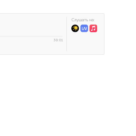
Cлушать на:
38:01