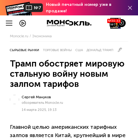
Новый печатный номер уже в
№7
продаже!
№30-33
№7
Monocle.ru
Экономика
СЫРЬЕВЫЕ РЫНКИ
ТОРГОВЫЕ ВОЙНЫ
США
ДОНАЛЬД ТРАМП
Трамп обостряет мировую
стальную войну новым
залпом тарифов
Сергей Мануков
обозреватель Monocle.ru
14 марта 2025, 19:13
Главной целью американских тарифных
залпов является Китай, крупнейший в мире