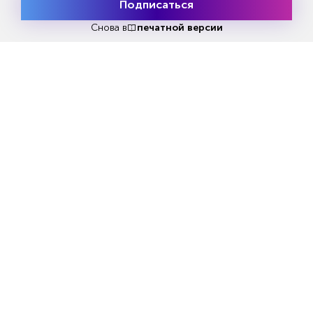
заметно выросла на дальних и самых коротких
Подписаться
Месяц подписки
сроках до погашения
Попробовать
бесплатно
Снова в
печатной версии
Банк России по данным АО "Московская биржа"