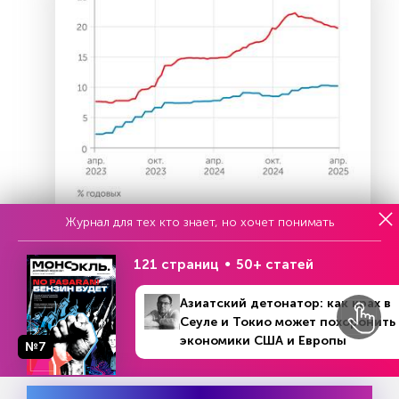
Журнал для тех кто знает, но хочет понимать
121 страниц
50+ статей
Азиатский детонатор: как крах в
Банк России
Сеуле и Токио может похоронить
экономики США и Европы
№7
График 4
Доходность гособлигаций за два месяца