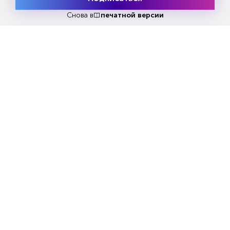
Месяц подписки
Попробовать
бесплатно
Снова в
печатной версии
Источник: предоставлено пресс-службой SCALE IT
Во многом благодаря франчайзингу
интеллектуальное право пустило глубокие
корни в экономике, отметил президент
Федерации интеллектуальной собственности
(ФИС) Сергей Матвеев: «Когда-то
интеллектуальная собственность
существовала отдельно от контентных
отраслей, сферы услуг, потребительского
рынка. Сегодня все, что нас окружает, с
высокой долей вероятности представляет
собой франшизу: софт, дизайн, протоколы
общения с клиентами, рецепты блюд.
Франчайзинг, предполагающий монетизацию