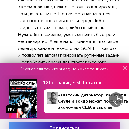
в космонавтике, нужно не только копировать,
но и делать лучше. Нельзя останавливаться,
надо постоянно двигаться вперед. Либо
найдешь новый формат, либо погибнешь.
Нужно быть смелым, уметь мыслить быстро и
нестандартно. А еще надо понимать, что такое
делегирование и технологии. SCALE IT как раз
и позволяет автоматизировать рутинные задачи
и освободить время для стратегического
планирования».
Журнал для тех кто знает, но хочет понимать
121 страниц
50+ статей
Азиатский детонатор: как крах в
Сеуле и Токио может похоронить
экономики США и Европы
№7
Подписаться