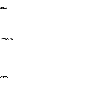
авка
 –
 ставка
точно