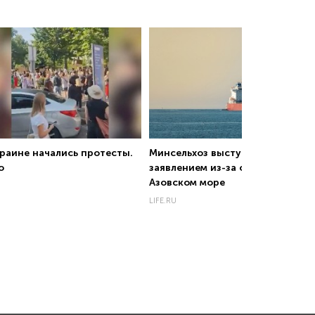
краине начались протесты.
Минсельхоз выступил с
о
заявлением из-за ситуации в
Азовском море
LIFE.RU