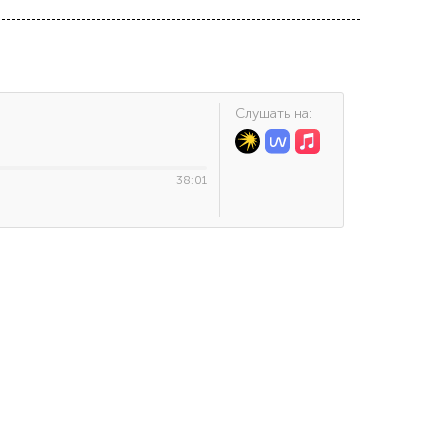
Cлушать на:
38:01