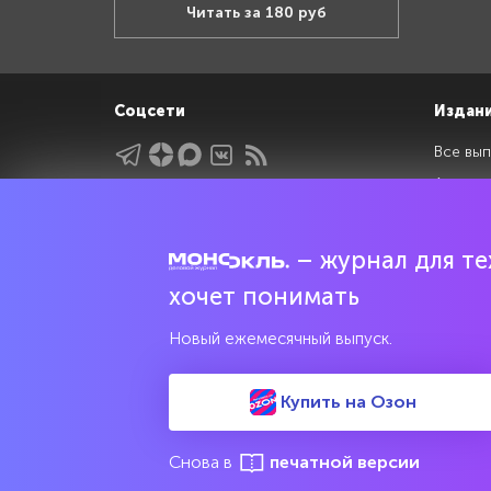
Читать за 180 руб
Соцсети
Издан
Все вып
Архив 
Указатели
Рейтин
Подрубрики
Спецдо
– журнал для тех
Темы
хочет понимать
Интервью
Новый ежемесячный выпуск.
Мнения
Купить на Озон
Свидетельство о регистрации средства массовой информац
культурного наследия
Снова в
печатной версии
© 2017—2026 АНО «Творческий коллектив Эксперт»