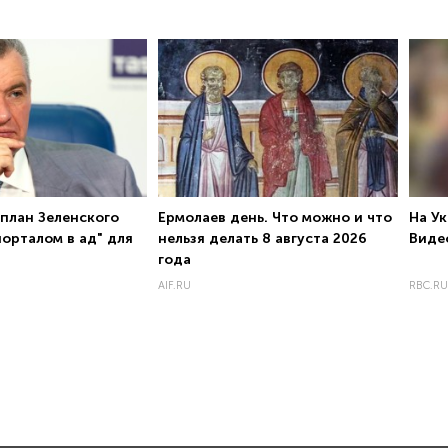
план Зеленского
Ермолаев день. Что можно и что
На У
порталом в ад" для
нельзя делать 8 августа 2026
Виде
года
AIF.RU
RBC.RU