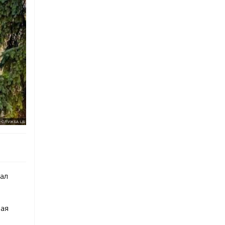
-СЛУЖБА ЦБ
ал
вая