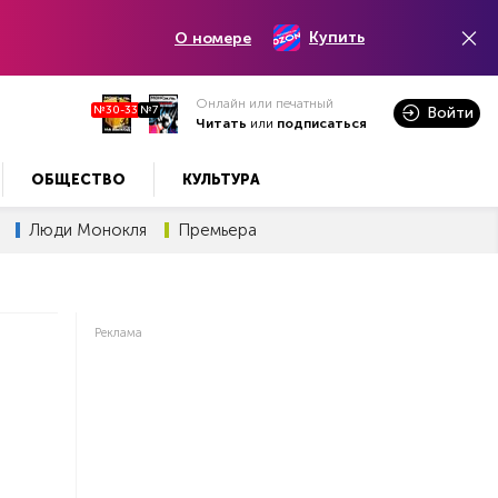
Купить
О номере
Онлайн или печатный
№30-33
№7
Войти
Читать
или
подписаться
ОБЩЕСТВО
КУЛЬТУРА
Люди Монокля
Премьера
Реклама