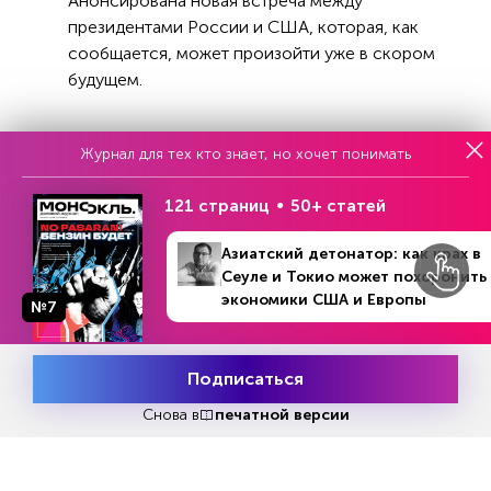
Анонсирована новая встреча между
президентами России и США, которая, как
сообщается, может произойти уже в скором
будущем.
Журнал для тех кто знает, но хочет понимать
Реклама
121 страниц
50+ статей
Азиатский детонатор: как крах в
Читать
или
подписаться
Сеуле и Токио может похоронить
№33
Первый месяц бесплатно
экономики США и Европы
№7
Подписаться
ЧИТАЙТЕ ТАКЖЕ
Месяц подписки
Попробовать
бесплатно
Снова в
печатной версии
НОВОСТИ ПАРТНЕРОВ