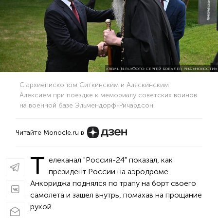
KREMLIN.RU/ФОТО: СЕРГЕЙ БОБЫЛЁВ, РИА «НОВОСТИ»
С архиепископом Ситкинским и Аляскинским
Алексием при поездке к мемориалу советских воинов
на военной базе Эльмендорф-Ричардсон
Читайте Monocle.ru в
Т
елеканал "Россия-24" показал, как
президент России на аэродроме
Анкориджа поднялся по трапу на борт своего
самолета и зашел внутрь, помахав на прощание
рукой