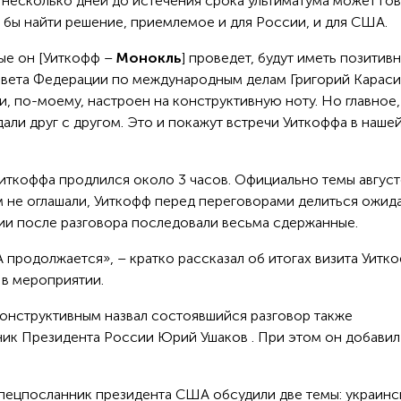
а несколько дней до истечения срока ультиматума может го
и бы найти решение, приемлемое и для России, и для США.
рые он [Уиткофф –
Монокль
] проведет, будут иметь позитив
Совета Федерации по международным делам Григорий Караси
и, по-моему, настроен на конструктивную ноту. Но главное,
али друг с другом. Это и покажут встречи Уиткоффа в наше
Уиткоффа продлился около 3 часов. Официально темы авгус
м не оглашали, Уиткофф перед переговорами делиться ожид
рии после разговора последовали весьма сдержанные.
продолжается», – кратко рассказал об итогах визита Уитк
 в мероприятии.
конструктивным назвал состоявшийся разговор также
ик Президента России Юрий Ушаков . При этом он добавил
спецпосланник президента США обсудили две темы: украинс