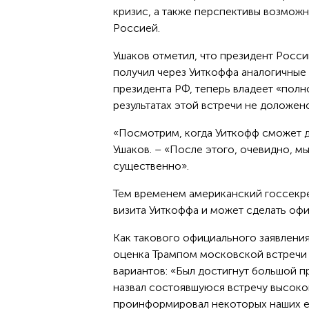
кризис, а также перспективы возмож
Россией.
Ушаков отметил, что президент Росс
получил через Уиткоффа аналогичные
президента РФ, теперь владеет «полн
результатах этой встречи не доложен
«Посмотрим, когда Уиткофф сможет д
Ушаков. – «После этого, очевидно, 
существенно».
Тем временем американский госсекре
визита Уиткоффа и может сделать оф
Как такового официального заявления
оценка Трампом московской встречи в
вариантов: «Был достигнут большой пр
назвал состоявшуюся встречу высоко
проинформировал некоторых наших ев