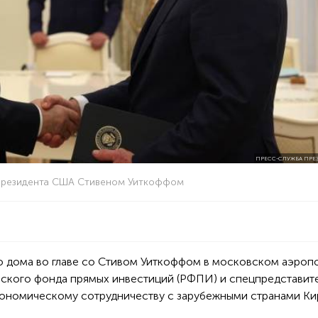
ПРЕСС-СЛУЖБА ПРЕ
 президента США Стивеном Уиткоффом
о дома во главе со Стивом Уиткоффом в московском аэроп
йского фонда прямых инвестиций (РФПИ) и спецпредставит
кономическому сотрудничеству с зарубежными странами Ки