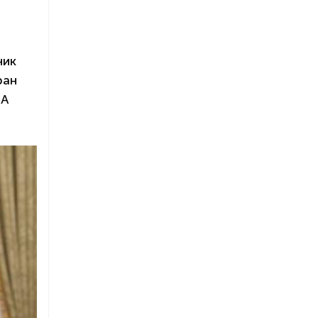
ник
ран
ША