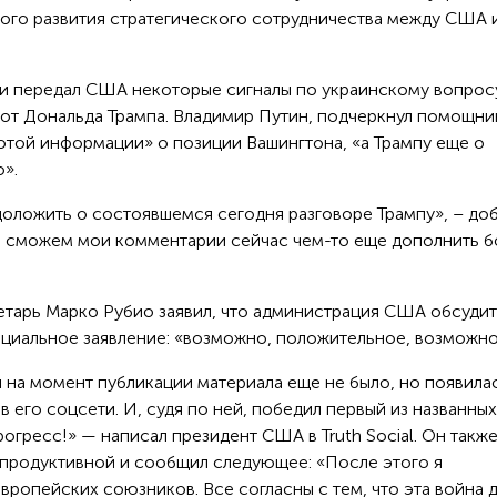
ного развития стратегического сотрудничества между США 
ии передал США некоторые сигналы по украинскому вопрос
 от Дональда Трампа. Владимир Путин, подчеркнул помощни
отой информации» о позиции Вашингтона, «а Трампу еще о
о».
оложить о состоявшемся сегодня разговоре Трампу», – до
мы сможем мои комментарии сейчас чем-то еще дополнить 
тарь Марко Рубио заявил, что администрация США обсудит
ициальное заявление: «возможно, положительное, возможно
 на момент публикации материала еще не было, но появила
 его соцсети. И, судя по ней, победил первый из названны
огресс!» — написал президент США в Truth Social. Он такж
продуктивной и сообщил следующее: «После этого я
ропейских союзников. Все согласны с тем, что эта война 