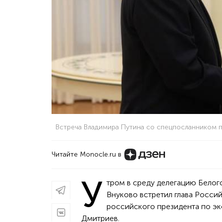
Встреча Владимира Путина со спецпосланником
Читайте Monocle.ru в
У
тром в среду делегацию Белог
Внуково встретил глава Росси
российского президента по э
Дмитриев.