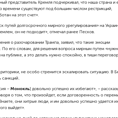
ый представитель Кремля подчеркивал, что наша страна и 
о времени существуют под большим числом рестрикций,
отан на этот счет».
ск путей долгосрочного мирного урегулирования» на Украин
емлем, он не подходит», отмечал ранее Песков.
ения о разочаровании Трампа, заявил, что такие эмоции
. По его словам, для решения вопроса мирным путем «нужн
 на публике, а это делать нужно спокойно, в тиши перегово
 риторики, не особо стремится эскалировать ситуацию. В 
 санкций..
ссия –
Монокль
] довольно успешно их избегают», – рассказ
оворя о том, что произойдет, если договоренность о перем
 «Знаете, они хитрые люди, и им довольно успешно удается и
того выйдет».