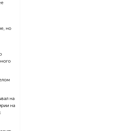
ее
е, но
о
рного
Белом
ывал на
ирии на
х