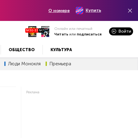
Купить
О номере
Онлайн или печатный
№30-33
№7
Войти
Читать
или
подписаться
ОБЩЕСТВО
КУЛЬТУРА
Люди Монокля
Премьера
Реклама