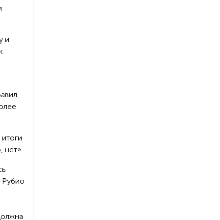
и
у и
к
бавил
более
 итоги
, нет».
сь
х Рубио
е
должна