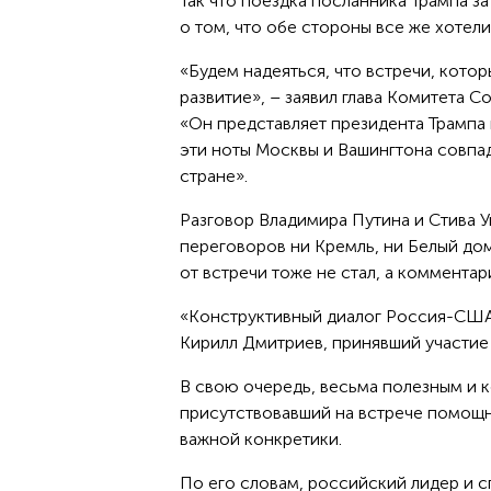
Так что поездка посланника Трампа з
о том, что обе стороны все же хотел
«Будем надеяться, что встречи, кото
развитие», – заявил глава Комитета 
«Он представляет президента Трампа 
эти ноты Москвы и Вашингтона совпад
стране».
Разговор Владимира Путина и Стива 
переговоров ни Кремль, ни Белый до
от встречи тоже не стал, а коммента
«Конструктивный диалог Россия-США 
Кирилл Дмитриев, принявший участие
В свою очередь, весьма полезным и 
присутствовавший на встрече помощн
важной конкретики.
По его словам, российский лидер и 