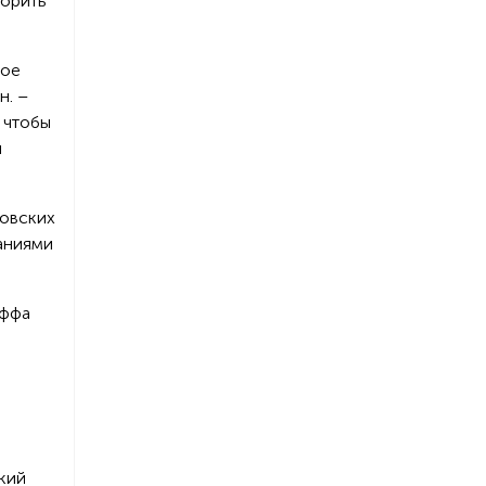
ворить
ное
н. –
 чтобы
й
товских
аниями
оффа
кий