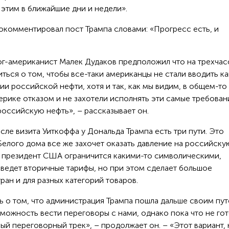
 этим в ближайшие дни и недели».
окомментировал пост Трампа словами: «Прогресс есть, и
г-американист Малек Дудаков предположил что на трехча
ться о том, чтобы все-таки американцы не стали вводить к
и российской нефти, хотя и так, как мы видим, в общем-то
рике отказом и не захотели исполнять эти самые требован
российскую нефть», – рассказывает он.
е визита Уиткоффа у Дональда Трампа есть три пути. Это
Белого дома все же захочет оказать давление на российску
то президент США ограничится какими-то символическими,
ведет вторичные тарифы, но при этом сделает большое
ран и для разных категорий товаров.
ь о том, что администрация Трампа пошла дальше своим пут
можность вести переговоры с нами, однако пока что не гот
ый переговорный трек», – продолжает он. – «Этот вариант,