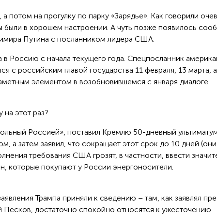
, а потом на прогулку по парку «Зарядье». Как говорили оче
 были в хорошем настроении. А чуть позже появилось соо
димира Путина с посланником лидера США.
фа в Россию с начала текущего года. Спецпосланник америк
я с российским главой государства 11 февраля, 13 марта, а
а заметным элементом в возобновившемся с января диалоге
 на этот раз?
вольный Россией», поставил Кремлю 50-дневный ультимату
, а затем заявил, что сокращает этот срок до 10 дней (они
полнения требования США грозят, в частности, ввести значи
н, которые покупают у России энергоносители.
заявления Трампа приняли к сведению – там, как заявлял пр
й Песков, достаточно спокойно относятся к ужесточению