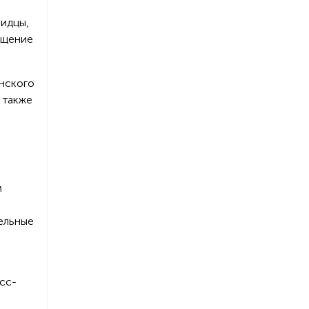
видцы,
бщение
анского
 также
м
тельные
есс-