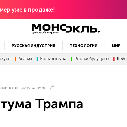
мер уже в продаже!
РУССКАЯ ИНДУСТРИЯ
ТЕХНОЛОГИИ
МИР
окусе
Анализ
Конъюнктура
Ростки будущего
Кейс
ИМИР ПУТИН
ДОНАЛЬД ТРАМП
атума Трампа