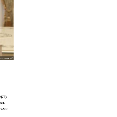
ЗИДЕНТА РФ
орту
ель
рилл