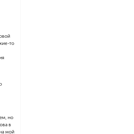
совой
акие-то
ия
ю
ем, но
ова в
 на мой