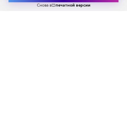
Попробовать
бесплатно
Снова в
печатной версии
Еженедельный выпуск №33
Репакеры, на выход