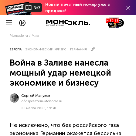
Новый печатный номер уже в
№7
продаже!
№30-33
№7
Monocle.ru
Мир
ЕВРОПА
ЭКОНОМИЧЕСКИЙ КРИЗИС
ГЕРМАНИЯ
Война в Заливе нанесла
мощный удар немецкой
экономике и бизнесу
Сергей Мануков
обозреватель Monocle.ru
26 марта 2026, 19:38
Не исключено, что без российского газа
экономика Германии окажется бессильна