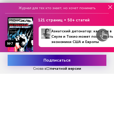
Журнал для тех кто знает, но хочет понимать
Реклама
121 страниц
50+ статей
Читать
или
подписаться
№33
Азиатский детонатор: как крах в
Первый месяц бесплатно
Сеуле и Токио может похоронить
экономики США и Европы
№7
ЧИТАЙТЕ ТАКЖЕ
Подписаться
Месяц подписки
Попробовать
бесплатно
Снова в
печатной версии
НОВОСТИ ПАРТНЕРОВ