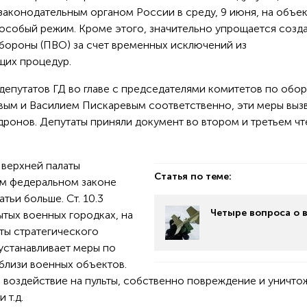
законодательным органом России в среду, 9 июня, на объек
особый режим. Кроме этого, значительно упрощается созд
бороны (ПВО) за счет временных исключений из
щих процедур.
депутатов ГД во главе с председателями комитетов по обо
вым и Василием Пискаревым соответственно, эти меры выз
ронов. Депутаты приняли документ во втором и третьем чт
верхней палаты
Статья по теме:
ом федеральном законе
тьи больше. Ст. 10.3
Четыре вопроса о 
тых военных городках, на
ты стратегического
 устанавливает меры по
близи военных объектов.
, воздействие на пульты, собственно повреждение и уничт
 т.д.