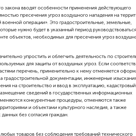
ого закона вводят особенности применения действующего
димостью пресечения угроз воздушного нападения на терри
 военной операции». Это градостроительные, земельные,
которые нужно будет в указанный период руководствоватьс
онте объектов, необходимых для пресечения угроз воздушн
начительно упростить и облегчить деятельность по строител
пользуемых для защиты от воздушных угроз. Если соответс
астями перечень, применительно к нему отменяется офор
вка градостроительной документации, инженерные изыскания
ения на строительство и ввод в эксплуатацию, кадастровый 
 размещение сведений в государственных информационных
тменяются конкурентные процедуры, отменяются также
рриториями и объектами культурного наследия, а также
данных без согласия граждан.
з любых товаров без соблюдения требований технического