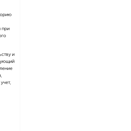
торию
я при
ого
ьству и
твующий
мление
,
учет,