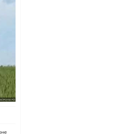
БОРОНЫ РФ
юне