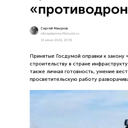
«противодро
Сергей Мануков
обозреватель Monocle.ru
10 июня 2026, 20:55
Принятые Госдумой оправки к закону
строительству в стране инфраструкту
также личная готовность, умение вес
просветительскую работу разворачива