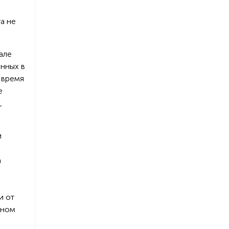
а не
але
нных в
 время
е
,
и
а
и от
мном