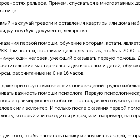
неровностях рельефа. Причем, спускаться в многоэтажных д
стнице.
мый на случай тревоги и оставления квартиры или дома на
рядку, ноутбук, документы, лекарства.
казания первой помощи, обучение которым, кстати, являет
К. Там, кстати, поставили цель сделать так, чтобы к 2030 г
инимум один человек, умеющий оказывать первую помощь. 
осветительские мастер-классы для взрослых и детей, обуча
рсы, рассчитанные на 8 на 16 часов.
т даже при отсутствии внешних повреждений трудно избежа
нивать важность помощи психолога. Первую психологичес
после травмирующего события: пострадавшего нужно успо
еловек или волонтер. И только после оказания первой пом
листу, который или находится рядом, или, например, на го
для того, чтобы нагнетать панику и запугивать людей, — п