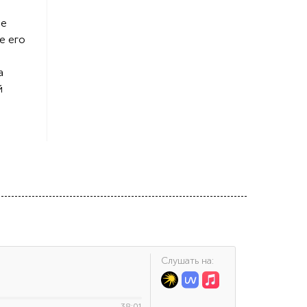
не
е его
а
й
Cлушать на:
38:01