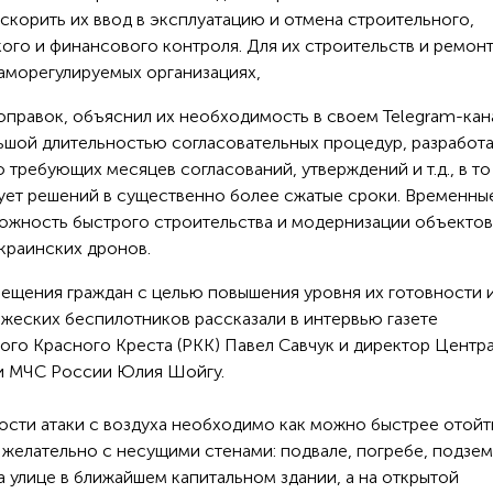
скорить их ввод в эксплуатацию и отмена строительного,
ого и финансового контроля. Для их строительств и ремонт
саморегулируемых организациях,
поправок, объяснил их необходимость в своем Telegram-кан
ьшой длительностью согласовательных процедур, разработа
 требующих месяцев согласований, утверждений и т.д., в то
ует решений в существенно более сжатые сроки. Временны
ожность быстрого строительства и модернизации объектов
краинских дронов.
ещения граждан с целью повышения уровня их готовности 
ажеских беспилотников рассказали в интервью газете
го Красного Креста (РКК) Павел Савчук и директор Центр
и МЧС России Юлия Шойгу.
сти атаки с воздуха необходимо как можно быстрее отойт
 желательно с несущими стенами: подвале, погребе, подзе
а улице в ближайшем капитальном здании, а на открытой