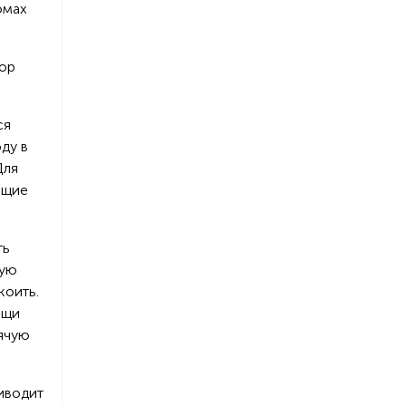
омах
бор
ся
оду в
Для
ющие
ть
кую
коить.
ощи
рячую
риводит