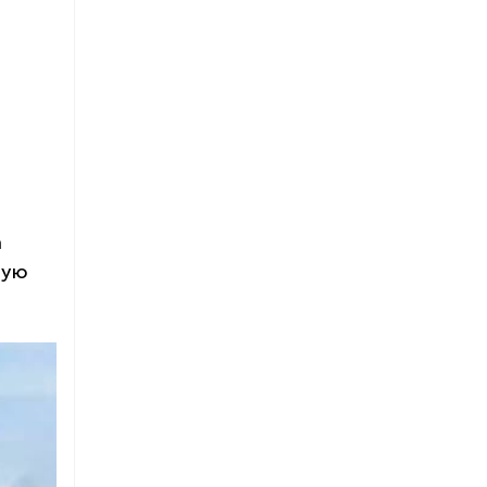
а
щую