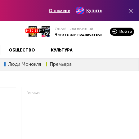
Купить
О номере
Онлайн или печатный
№30-33
№7
Войти
Читать
или
подписаться
ОБЩЕСТВО
КУЛЬТУРА
Люди Монокля
Премьера
Реклама