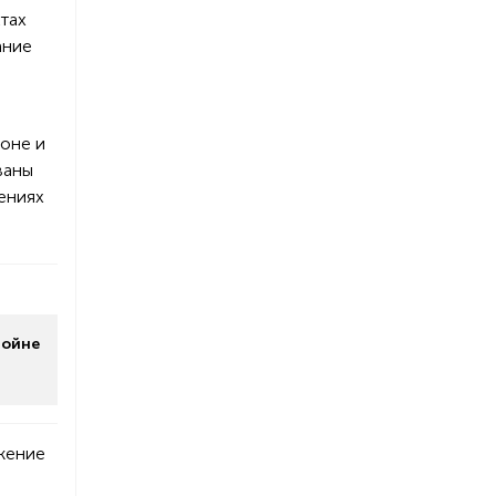
тах
ание
роне и
ваны
ениях
войне
ожение