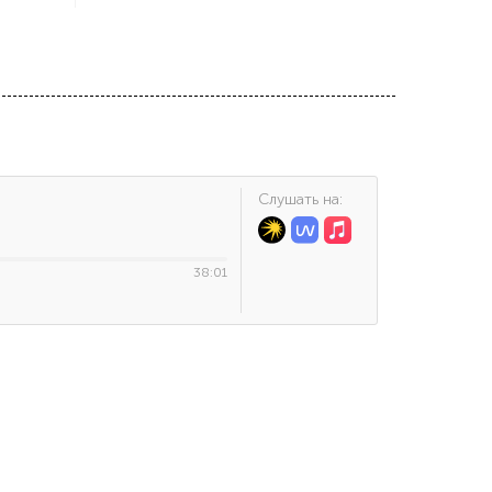
Cлушать на:
38:01