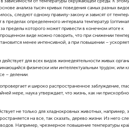
й в зависимости от температуры окружающей среды. К этом
основе анализа тысяч кривых поведения самых разных видо
нилось, следуют одному правилу-закону и зависят от темпер
т в пределах определенного интервала температур (оптимал
за пределы которого может привести в конечном итоге к
упрощенном виде можно говорить, что при снижении темпе
становится менее интенсивной, а при повышении – ускоряетс
и действует для всех видов жизнедеятельности живых орга
анимающийся физически или интеллектуальным трудом; или к
се – делении.
 опровергает и широко распространенное заблуждение, гла
айней мере, наука утверждает, что жизнь, как ни прискорбно
йствует не только для хладнокровных животных, например, з
остраняется на все, так сказать, дерево жизни. Из него сл
ыводов. Например, чрезмерное повышение температуры кра