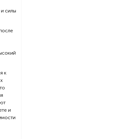
 и силы
 после
высокий
я к
ых
то
ия
ают
ете и
симости