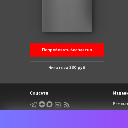
Попробовать бесплатно
Читать за 180 руб
Соцсети
Издан
Все вып
Архив 
Указатели
Рейтин
Подрубрики