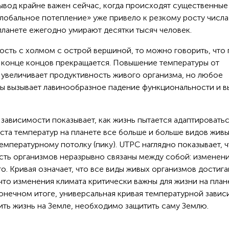
ывод крайне важен сейчас, когда происходят существенные
глобальное потепление» уже привело к резкому росту числа
 планете ежегодно умирают десятки тысяч человек.
ость с холмом с острой вершиной, то можно говорить, что
в конце концов прекращается. Повышение температуры от
увеличивает продуктивность живого организма, но любое
ы вызывает лавинообразное падение функциональности и 
зависимости показывает, как жизнь пытается адаптироватьс
ста температур на планете все больше и больше видов жив
мпературному потолку (пику). UTPC наглядно показывает, ч
сть организмов неразрывно связаны между собой: изменен
о. Кривая означает, что все виды живых организмов достиг
 что изменения климата критически важны для жизни на план
конечном итоге, универсальная кривая температурной зави
тить жизнь на Земле, необходимо защитить саму Землю.