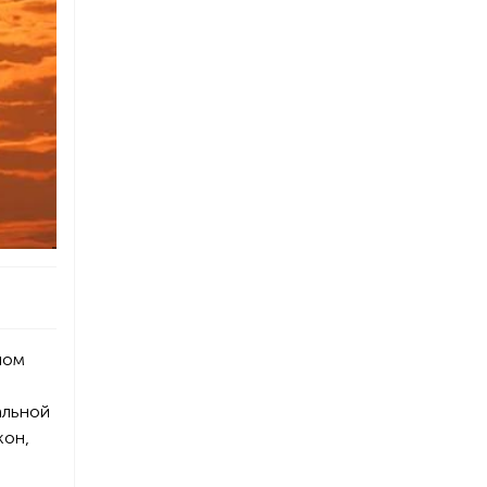
ном
альной
кон,