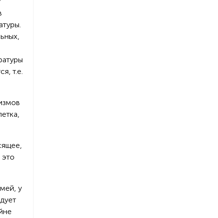
у
в
атуры.
ьных,
ратуры
я, т.е.
низмов
летка,
сящее,
 это
мей, у
едует
йне