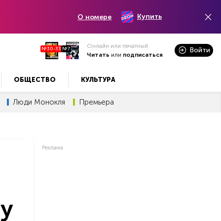
Купить
О номере
Онлайн или печатный
№30-33
№7
Войти
Читать
или
подписаться
ОБЩЕСТВО
КУЛЬТУРА
Люди Монокля
Премьера
Реклама
у