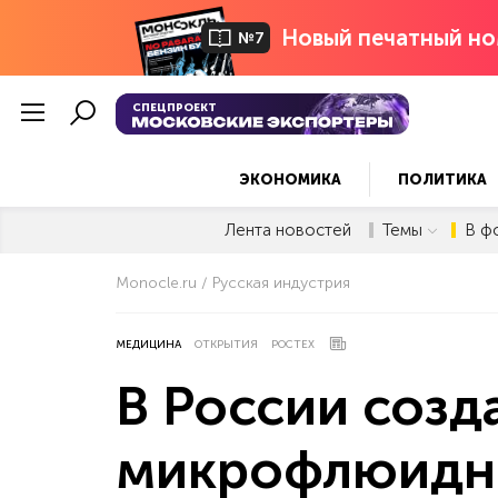
Новый печатный но
№7
СПЕЦПРОЕКТ
ЭКОНОМИКА
ПОЛИТИКА
Лента новостей
Темы
В ф
Monocle.ru
Русская индустрия
МЕДИЦИНА
ОТКРЫТИЯ
РОСТЕХ
В России созд
микрофлюидны