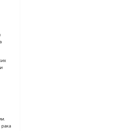
я
а
ких
 и
ии.
 рака