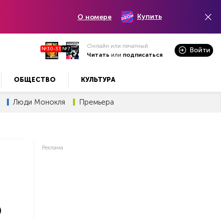
Купить
О номере
Онлайн или печатный
№30-33
№7
Войти
Читать
или
подписаться
ОБЩЕСТВО
КУЛЬТУРА
Люди Монокля
Премьера
Реклама
о