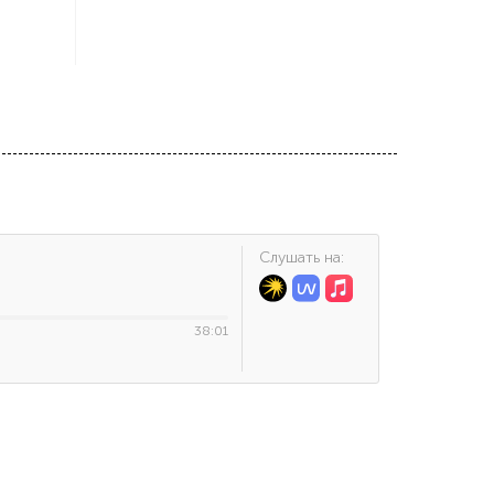
Cлушать на:
38:01