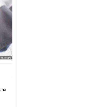
ТО: FREEPIK
 на