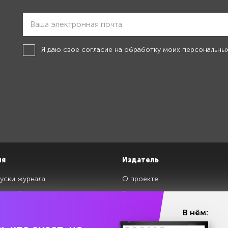
Я даю своё
согласие на обработку моих персональны
ия
Издатель
уски журнала
О проекте
изданий
Редакция
ги
Авторы
В нём:
клады
Контакты