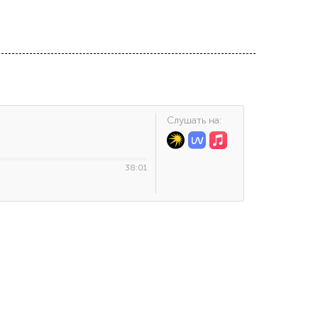
Cлушать на:
38:01