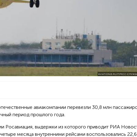
AVIATION21.RU/ПРЕСС-СЛУЖБА
отечественные авиакомпании перевезли 30,8 млн пассажиро
гичный период прошлого года.
ии Росавиация, выдержки из которого приводит РИА Новост
е четыре месяца внутренними рейсами воспользовались 22,6