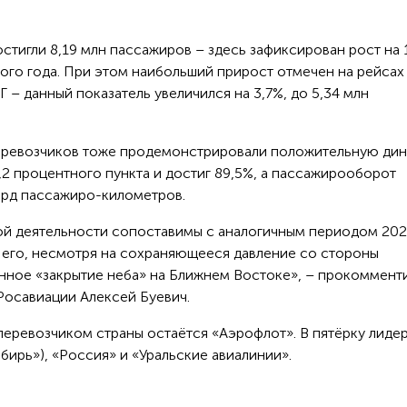
тигли 8,19 млн пассажиров – здесь зафиксирован рост на 
ого года. При этом наибольший прирост отмечен на рейсах
 – данный показатель увеличился на 3,7%, до 5,34 млн
еревозчиков тоже продемонстрировали положительную дин
,2 процентного пункта и достиг 89,5%, а пассажирооборот
млрд пассажиро-километров.
ой деятельности сопоставимы с аналогичным периодом 202
 его, несмотря на сохраняющееся давление со стороны
нное «закрытие неба» на Ближнем Востоке», – прокоммент
Росавиации Алексей Буевич.
еревозчиком страны остаётся «Аэрофлот». В пятёрку лиде
ибирь»), «Россия» и «Уральские авиалинии».