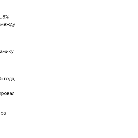
1,8%
 между
амику.
5 года,
ировал
ров