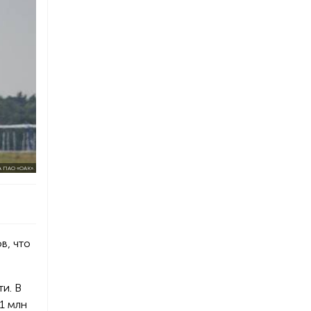
 ПАО «ОАК».
в, что
и. В
1 млн