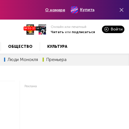
Купить
О номере
Онлайн или печатный
№30-33
№7
Войти
Читать
или
подписаться
ОБЩЕСТВО
КУЛЬТУРА
Люди Монокля
Премьера
Реклама