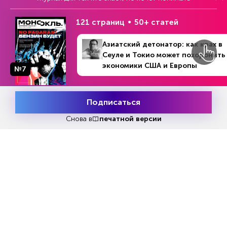
подготовке законодательных предложений по
121 страниц
50+ статей
бесперебойному исполнению обязательств, о
работе с парламентской комиссией по
Азиатский детонатор: как крах в
перераспределению ассигнований и др.
Сеуле и Токио может похоронить
Нужно учитывать и то, что дефицит бюджета
экономики США и Европы
№7
уже далеко вышел за пределы своего годового
плана, что тоже указывает на высокую
вероятность пересмотра бюджета. Однако
Подписаться
Месяц подписки
судя по опыту прошлых лет, это может быть
Попробовать
бесплатно
Снова в
печатной версии
сделано во второй половине года», – считает
заместитель начальника отдела аналитических
исследований ИКСИ, к.э.н. Вера Кононова.
Статья по теме:
Нефтегазовые доходы бюджета
России упали год к году на 38,3%