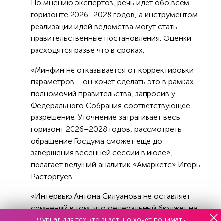
По мнению экспертов, речь идет обо всем
горизонте 2026–2028 годов, а инструментом
реализации идей ведомства могут стать
правительственные постановления. Оценки
расходятся разве что в сроках.
«Минфин не отказывается от корректировки
параметров – он хочет сделать это в рамках
полномочий правительства, запросив у
Федерального Собрания соответствующее
разрешение. Уточнение затрагивает весь
горизонт 2026–2028 годов, рассмотреть
обращение Госдума сможет еще до
завершения весенней сессии в июле», –
полагает ведущий аналитик «Амаркетс» Игорь
Расторгуев.
«Интервью Антона Силуанова не оставляет
сомнений в том, что федеральный бюджет на
Журнал для тех кто знает, но хочет понимать
2026 год будет меняться – он говорит о