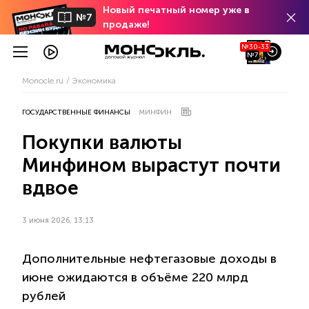
Новый печатный номер уже в
№7
продаже!
№30-33
№7
Monocle.ru
Экономика
ГОСУДАРСТВЕННЫЕ ФИНАНСЫ
МИНФИН
Покупки валюты
Минфином вырастут почти
вдвое
3 июня 2026, 13:13
Дополнительные нефтегазовые доходы в
июне ожидаются в объёме 220 млрд
рублей