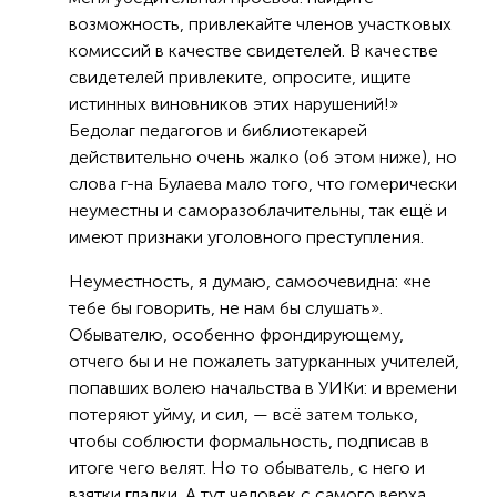
возможность, привлекайте членов участковых
комиссий в качестве свидетелей. В качестве
свидетелей привлеките, опросите, ищите
истинных виновников этих нарушений!»
Бедолаг педагогов и библиотекарей
действительно очень жалко (об этом ниже), но
слова г-на Булаева мало того, что гомерически
неуместны и саморазоблачительны, так ещё и
имеют признаки уголовного преступления.
Неуместность, я думаю, самоочевидна: «не
тебе бы говорить, не нам бы слушать».
Обывателю, особенно фрондирующему,
отчего бы и не пожалеть затурканных учителей,
попавших волею начальства в УИКи: и времени
потеряют уйму, и сил, — всё затем только,
чтобы соблюсти формальность, подписав в
итоге чего велят. Но то обыватель, с него и
взятки гладки. А тут человек с самого верха