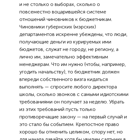
и не столько о выборах, сколько о
повсеместно воцарившейся системе
отношений чиновников к бюджетникам.
Чиновники губернских (мэрских)
департаментов искренне убеждены, что люди,
получающие деньги из курируемых ими
бюджетов, служат не городу, не региону, а
лично им, замечательно эффективным
менеджерам. Что им нужно (чтобы, например,
угодить начальству), то бюджетник должен
впереди собственного визга кидаться
выполнять — спросите любого директора
школы, сколько звонков с самыми идиотскими
требованиями он получает за неделю. Убрать
из этих требований пусть только
противоречащие закону — на первый случай и
это стало бы событием. Крепостное право
хорошо бы отменить целиком, спору нет, но
для начала давайте хотя бы увидим салтычих в