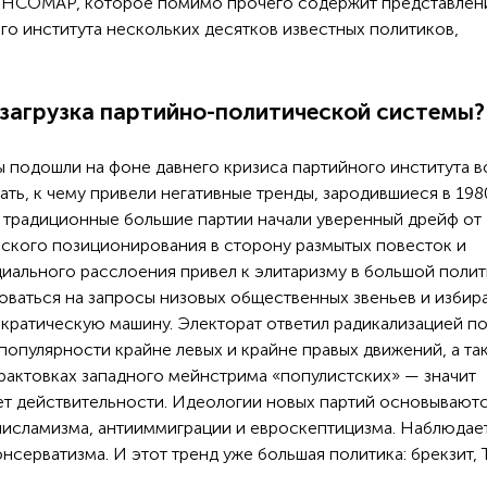
ИНСОМАР, которое помимо прочего содержит представлен
о института нескольких десятков известных политиков,
езагрузка партийно-политической системы?
ы подошли на фоне давнего кризиса партийного института в
ть, к чему привели негативные тренды, зародившиеся в 19
а традиционные большие партии начали уверенный дрейф от
еского позиционирования в сторону размытых повесток и
иального расслоения привел к элитаризму в большой полит
оваться на запросы низовых общественных звеньев и избир
ократическую машину. Электорат ответил радикализацией п
 популярности крайне левых и крайне правых движений, а та
рактовках западного мейнстрима «популистских» — значит
ует действительности. Идеологии новых партий основываютс
иисламизма, антииммиграции и евроскептицизма. Наблюдае
нсерватизма. И этот тренд уже большая политика: брекзит, 