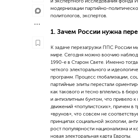
и экспертного исследования фонда 
модернизации партийно-политическог
политологов, экспертов.
1. Зачем России нужна пер
К задаче перезагрузки ППС России м
мире. Сегодня можно воочию наблюда
1990-е в Старом Свете. Именно тогд
четкого электорального и идеологич
программ. Процесс глобализации, соц
партийные элиты перестали ориентир
как такового и тесно вплелись в бюр
и антиэлитным бунтом, что привело к
движений «популистских», причем в т
«врунов», что совсем не соответств
принципах социальной экологии, ант
рост популярности национализма и ко
новая электоральная карта Европы.