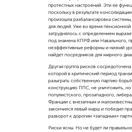
протестных настроений. Эти ее функ
поскольку в результате консолидации
произошла разбалансировка системы,
для людей. Уже во время пенсионной
затруднялось с определением выразит
под знамена КПРФ или Навального, пр
неэффективные реформы и низкий уро
найдет посредников для мирного диал
Другая группа рисков сосредоточена
которой в критический период транзи
разыграть собственную партию борьб
конструкцию ППС, не уничтожить, но
популистского, прозападного, либерал
Франции с внезапным и малоизвестны
закончился левый марш и победил пра
разворот к дорогим «западным» партн
Риски ясны. Но не будет ли правильн