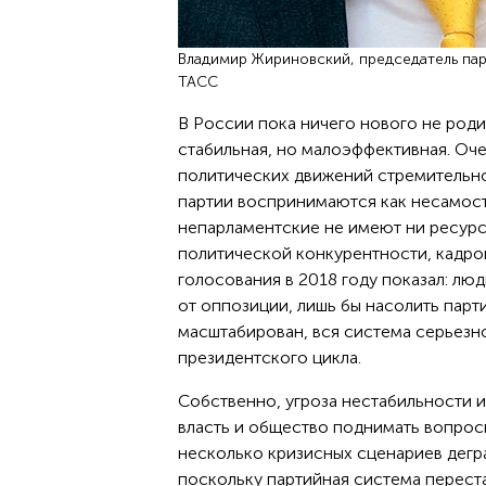
Владимир Жириновский, председатель па
ТАСС
В России пока ничего нового не род
стабильная, но малоэффективная. Оче
политических движений стремительно
партии воспринимаются как несамост
непарламентские не имеют ни ресурс
политической конкурентности, кадро
голосования в 2018 году показал: лю
от оппозиции, лишь бы насолить парт
масштабирован, вся система серьезн
президентского цикла.
Собственно, угроза нестабильности и
власть и общество поднимать вопрос
несколько кризисных сценариев дегр
поскольку партийная система переста