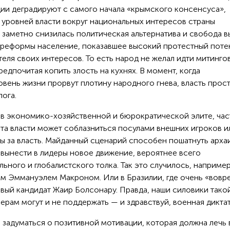
ции деградируют с самого начала «крымского консенсуса»,
 уровней власти вокруг национальных интересов страны
 заметно снизилась политическая альтернатива и свобода 
 реформы население, показавшее высокий протестный поте
еля своих интересов. То есть народ не желал идти митинго
едпочитая копить злость на кухнях. В момент, когда
вень жизни прорвут плотину народного гнева, власть прос
ога.
 в экономико-хозяйственной и бюрократической элите, час
та власти может соблазниться посулами внешних игроков и
ы за власть. Майданный сценарий способен пошатнуть арх
 вынести в лидеры новое движение, вероятнее всего
ьного и глобалистского толка. Так это случилось, например
м Эммануэлем Макроном. Или в Бразилии, где очень «вовр
вый кандидат Жаир Болсонару. Правда, наши силовики тако
ерам могут и не поддержать — и здравствуй, военная диктат
о задуматься о позитивной мотивации, которая должна лечь 