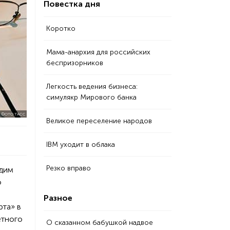
Повестка дня
Коротко
Мама-анархия для российских
беспризорников
Легкость ведения бизнеса:
симулякр Мирового банка
 ФОТО ТАСС
Великое переселение народов
IBM уходит в облака
Резко вправо
адим
о
Разное
рта» в
етного
О сказанном бабушкой надвое