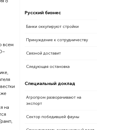
ия о
Русский бизнес
Банки оккупируют стройки
Принуждение к сотрудничеству
о всем
80–
Связной доставит
Следующая остановка
ике,
ателя
Специальный доклад
овестки
кже
Агропром разворачивают на
экспорт
я на
тся
Сектор победившей фауны
Трамп,