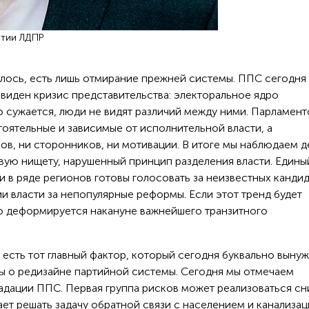
ртии ЛДПР
илось, есть лишь отмирание прежней системы. ППС сегодня
виден кризис представительства: электоральное ядро
 сужается, люди не видят различий между ними. Парламент
оятельные и зависимые от исполнительной власти, а
ов, ни сторонников, ни мотивации. В итоге мы наблюдаем 
вую нищету, нарушенный принцип разделения власти. Едины
ди в ряде регионов готовы голосовать за неизвестных канди
ии власти за непопулярные реформы. Если этот тренд будет
о деформируется накануне важнейшего транзитного
 есть тот главный фактор, который сегодня буквально выну
ы о редизайне партийной системы. Сегодня мы отмечаем
адации ППС. Первая группа рисков может реализоваться сни
ет решать задачу обратной связи с населением и канализац