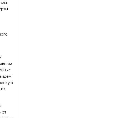
е мы
ерты
ного
й
лавным
альные
найдем
ическую
 из
я
ь от