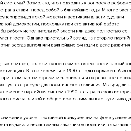
ой системы? Возможно, что подходить к вопросу о реформ
 страна ставит перед собой в ближайшие годы. Многие эксп
 суперпрезидентской модели и вертикали власти сделали
ивной демократии, поскольку при его активной работе
 бы работу исполнительной власти или даже полностью ее
улентности. Однако пристальный взгляд на историю партий
партии всегда выполняли важнейшие функции в деле развития
ду, как считают, положил конец самостоятельности партийно
 мотивацию. В то же время все 1990-е годы парламент был г
, при этом партии стремились опираться на реальные соци
ользуя этот ресурс для политического влияния. Мы вряд ли 
ем не менее партийная система 1990-х сыграла свою истор
ного поиска элитой и обществом оптимального пути выхода
 снижение уровня партийной конкуренции на фоне усилени
ента выдавили несистемных заказчиков политики, отказалис