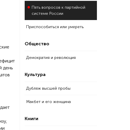
Пять вопросов к партийной
системе России
Приспособиться или умереть
Общество
ские
Демократия и революция
дефицит
й день
Культура
датов
Дубляж высшей пробы
Макбет и его женщина
ждает
Книги
зу,
ии