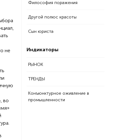
Философия поражения
Другой полюс красоты
выбора
нциал,
Сын юриста
вать
Индикаторы
то не
РЫНОК
ть
ли
ТРЕНДЫ
аичную
Конъюнктурное оживление в
промышленности
, во
емя»
й
ура.
в