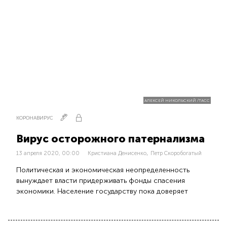
АЛЕКСЕЙ НИКОЛЬСКИЙ /ТАСС
КОРОНАВИРУС
Вирус осторожного патернализма
,
13 апреля 2020, 00:00
Кристиана Денисенко
Петр Скоробогатый
Политическая и экономическая неопределенность
вынуждает власти придерживать фонды спасения
экономики. Население государству пока доверяет