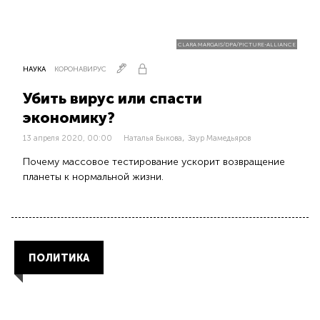
CLARA MARGAIS/DPA/PICTURE-ALLIANCE
НАУКА
КОРОНАВИРУС
Убить вирус или спасти
экономику?
,
13 апреля 2020, 00:00
Наталья Быкова
Заур Мамедьяров
Почему массовое тестирование ускорит возвращение
планеты к нормальной жизни.
ПОЛИТИКА