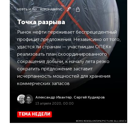
НЕФТЬ И ГАЗ
КОРОНАВИРУС
Точка разрыва
Рынок нефти переживает беспрецедентный
профицит предложения. Независимо от того,
удастся ли странам — участницам ОПЕК+
реализовать план скоординированного
сокращения добычи, к началу лета резко
сократить предложение заставит
исчерпанность мощностей для хранения
коммерческих запасов
Александр Ивантер
,
Сергей Кудияров
13 апреля 2020, 00:00
ТЕМА НЕДЕЛИ
BORIS ROESSLER/DPA/PICTURE-ALLIANCE