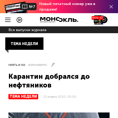
Новый печатный номер уже в
№7
продаже!
№30-33
№7
Все выпуски журнала
ТЕМА НЕДЕЛИ
НЕФТЬ И ГАЗ
КОРОНАВИРУС
Карантин добрался до
нефтяников
ТЕМА НЕДЕЛИ
13 апреля 2020, 00:00