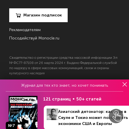
Магазин подписок
Рекламодателям
Посодействуй Monocle.ru
Свидетельство о регистрации средства массовой информации Эл
№ ФС77-87108 от 26 марта 2024 г. Выдано Федеральной службой
по надзору в сфере массовых коммуникаций, связи и охраны
культурного наследия
Журнал для тех кто знает, но хочет понимать
© 2017—2026 АНО «Творческий коллектив Эксперт»
Политика конфиденциальности
121 страниц
50+ статей
Условия использования материалов
Согласие на обработку персональных данных
Азиатский детонатор: как крах в
Сеуле и Токио может похоронить
экономики США и Европы
№7