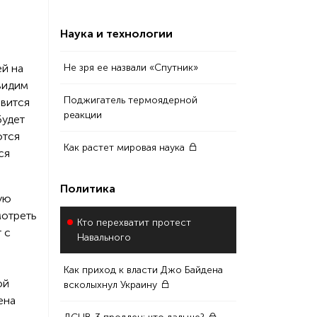
Наука и технологии
ей на
Не зря ее назвали «Спутник»
увидим
Поджигатель термоядерной
овится
реакции
будет
ются
Как растет мировая наука
ся
Политика
ую
мотреть
Кто перехватит протест
 с
Навального
Как приход к власти Джо Байдена
ой
всколыхнул Украину
ена