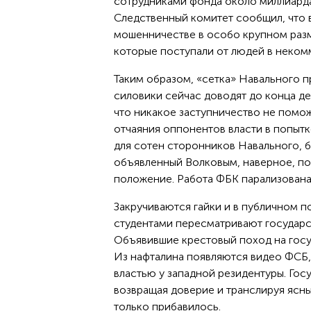
сотрудниками фонда около миллиарда
Следственный комитет сообщил, что 
мошенничестве в особо крупном разм
которые поступали от людей в неком
Таким образом, «сетка» Навального п
силовики сейчас доводят до конца д
что никакое заступничество не помо
отчаяния оппонентов власти в попытк
для сотен сторонников Навального, 
объявленный Волковым, наверное, по
положение. Работа ФБК парализована
Закручиваются гайки и в публичном 
студентами пересматривают государс
Объявившие крестовый поход на госуд
Из нафталина появляются видео ФСБ,
властью у западной резидентуры. Гос
возвращая доверие и транслируя ясн
только прибавилось.