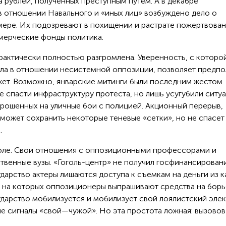
 рублей, полученных преступным путем. А в декабре
в отношении Навального и «иных лиц» возбуждено дело о
ере. Их подозревают в похищении и растрате пожертвован
мерческие фонды политика.
рактически полностью разгромлена. Уверенность, с которо
ела в отношении несистемной оппозиции, позволяет предпол
жет. Возможно, январские митинги были последним жестом
е спасти инфраструктуру протеста, но лишь усугубили ситу
брошенных на уличные бои с полицией. Акционный перерыв,
может сохранить некоторые теневые «сетки», но не спасет
.
поле. Свои отношения с оппозиционными профессорами и
твенные вузы. «Гоголь-центр» не получил госфинансировани
арство актеры лишаются доступа к съемкам на деньги из к
 на которых оппозиционеры выпрашивают средства на борь
ударство мобилизуется и мобилизует свой лоялистский элек
ые сигналы «свой—чужой». Но эта простота ложная: вызовов