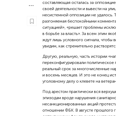
составляющая осталась за оппозицией
своей деятельности и вывести на ул
несистемной оппозиции не удалось. Т
разгоняемая беспокойными комментат
ситуацией», «решает проблемы исклю
в борьбе за власть». За всем этим я
ждут лишь условного сигнала, чтобы 
увидим, как стремительно растворят
Другую, реальную, часть истории «на
переконфигурировали политическое 
реальный срок за многочисленные нар
и восемь месяцев. И это не конец ис
уголовному делу о клевете на ветер
Под арестом практически вся верхуш
эпизодам вроде нарушения санитарно
несанкционированных акций протеста.
отношении ФБК. В августе прошлого г