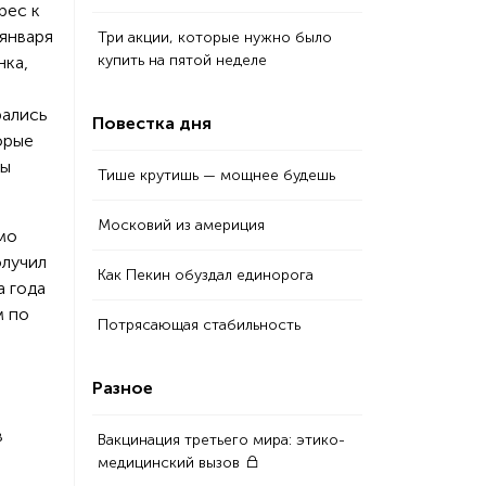
рес к
 января
Три акции, которые нужно было
купить на пятой неделе
нка,
рались
Повестка дня
орые
мы
Тише крутишь — мощнее будешь
Московий из америция
мо
олучил
Как Пекин обуздал единорога
а года
м по
Потрясающая стабильность
Разное
в
Вакцинация третьего мира: этико-
медицинский вызов