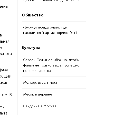
ДСНВ-3 продлен: что дальше?
дена
Общество
«Буржуа всегда знает, где
находится “партия порядка”»
в
ьная:
Ее
Культура
рсного
Сергей Сельянов: «Важно, чтобы
фильм не только вышел успешно,
Думу
но и жил долго»
 общий
десь
Мольер, аvec amour
том. В
Месяц в деревне
ишь
Свидание в Москве
ть
пыта