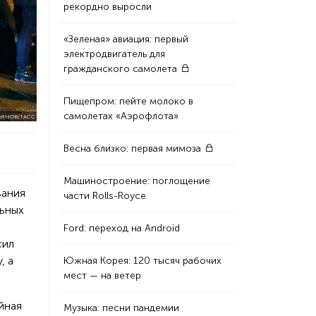
рекордно выросли
«Зеленая» авиация: первый
электродвигатель для
гражданского самолета
Пищепром: пейте молоко в
самолетах «Аэрофлота»
ЬЯНОВ/ТАСС
Весна близко: первая мимоза
Машиностроение: поглощение
вания
части Rolls-Royce
льных
Ford: переход на Android
сил
, а
Южная Корея: 120 тысяч рабочих
мест — на ветер
йная
Музыка: песни пандемии