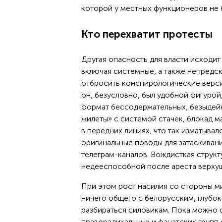
которой у местных функционеров не 
Кто перехватит протесты
Другая опасность для власти исходит
включая системные, а также непредс
отбросить конспирологические верси
он, безусловно, был удобной фигурой
формат бессодержательных, безыдейн
жилеты» с системой стачек, блокад м
в передних линиях, что так изматыва
оригинальные поводы для затаскиван
телеграм-каналов. Вождисткая структ
недееспособной после ареста верху
При этом рост насилия со стороны ми
ничего общего с белорусским, глубок
разбираться силовикам. Пока можно с
праворадикальных и фанатских групп 