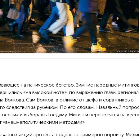
СЕРГЕЙ САВОСТ
ивающее на паническое бегство. Зимние народные митинго
ершились «на высокой ноте», по выражению главы региона
 Волкова. Сам Волков, в отличие от шефа и соратников в
го следствия за рубежом. По его словам, Навальный попро
осени» и выборах в Госдуму. Митинги переносятся на весну
ут «внешнеполитическими методами».
ованных акций протеста поделено примерно поровну. Меди