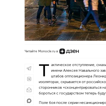
Читайте Monocle.ru в
Т
актическое отступление, смах
имени Алексея Навального зав
штабов оппозиционера Леонида
изоляторах, скрывается от российско
сторонников «сконцентрироваться на 
бороться с государством теперь буд
Поле боя после серии несанкционир