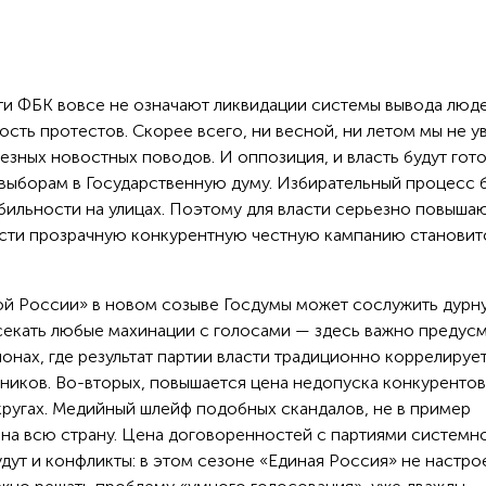
ти ФБК вовсе не означают ликвидации системы вывода люд
ость протестов. Скорее всего, ни весной, ни летом мы не 
ьезных новостных поводов. И оппозиция, и власть будут гот
выборам в Государственную думу. Избирательный процесс 
бильности на улицах. Поэтому для власти серьезно повыша
вести прозрачную конкурентную честную кампанию становит
ой России» в новом созыве Госдумы может сослужить дурн
есекать любые махинации с голосами — здесь важно предус
онах, где результат партии власти традиционно коррелирует
иков. Во-вторых, повышается цена недопуска конкурентов
ругах. Медийный шлейф подобных скандалов, не в пример
 на всю страну. Цена договоренностей с партиями системн
дут и конфликты: в этом сезоне «Единая Россия» не настро