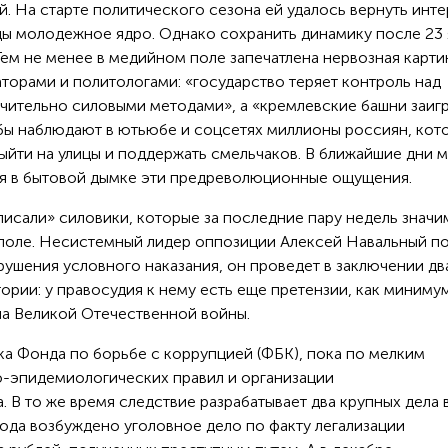
. На старте политического сезона ей удалось вернуть инте
ицы молодежное ядро. Однако сохранить динамику после 23
ем не менее в медийном поле запечатлена нервозная карти
орами и политологами: «государство теряет контроль над
чительно силовыми методами», а «кремлевские башни заиг
кобы наблюдают в ютьюбе и соцсетях миллионы россиян, кот
выйти на улицы и поддержать смельчаков. В ближайшие дни 
ся в бытовой дымке эти предреволюционные ощущения.
писали» силовики, которые за последние пару недель значи
поле. Несистемный лидер оппозиции Алексей Навальный п
ушения условного наказания, он проведет в заключении дв
тории: у правосудия к нему есть еще претензии, как миниму
ана Великой Отечественной войны.
ка Фонда по борьбе с коррупцией (ФБК), пока по мелким
-эпидемиологических правил и организации
 В то же время следствие разрабатывает два крупных дела 
ода возбуждено уголовное дело по факту легализации