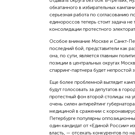
отдавать округа без боя. В-третьих,
обкатанного в избирательных кампани
серьезная работа по согласованию по
единороссов теперь стоит задача не 
консолидации протестного электорат
Особое внимание Москве и Санкт-Пет
последний бой, представители как р
она, по сути, является главным поли
позиции в центральных округах Моск
спарринг-партнера будет непростой 
Еще более проблемной выглядит камп
будут голосовать за депутатов в гор
протестный фон второй столицы: на у
очень силен антирейтинг губернатора
медициной в сражении с коронавирус
Петербурге популярны оппозиционные
один кандидат от «Единой России» из
власть, — отсекать конкурентов по н