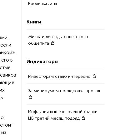
Кроличья лапа
Книги
Мифы и легенды советского
ами,
общепита
 если
анкой»,
 его в
Индикаторы
елтые
оевиков
Инвесторам стало интересно
кающие
их
За минимумом последовал провал
сь
Инфляция выше ключевой ставки
о,
ЦБ третий месяц подряд
дстоит
 из