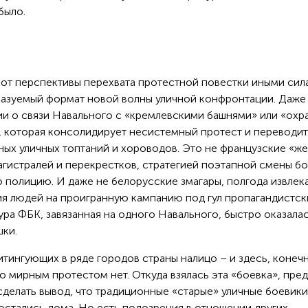
было.
 от перспективы перехвата протестной повестки иными сил
казуемый формат новой волны уличной конфронтации. Даже
и о связи Навального с «кремлевскими башнями» или «охр
, которая консолидирует несистемный протест и переводит
ых уличных топтаний и хороводов. Это не французские «ж
агистралей и перекрестков, стратегией поэтапной смены б
ло полицию. И даже не белорусские змагары, полгода извле
ия людей на проигранную кампанию под гул пропагандистск
ура ФБК, завязанная на одного Навального, быстро оказала
шки.
тингующих в ряде городов страны налицо – и здесь, конечн
о мирным протестом нет. Откуда взялась эта «боевка», пре
делать вывод, что традиционные «старые» уличные боевики
остались дома. Но есть подозрения в отношении других