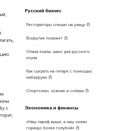
Русский бизнес
ий,
Рестораторы спешат на улицу
й
Вскрытие покажет
агать,
Опала коалы: шанс для русского
ацию
коула
Как сыграть на гитаре с помощью
киберруки
Спортсмен, зожник и собака
я.
азны.
Экономика и финансы
бу с
торат,
«Наш тариф выше, а наш океан
гораздо более голубой»