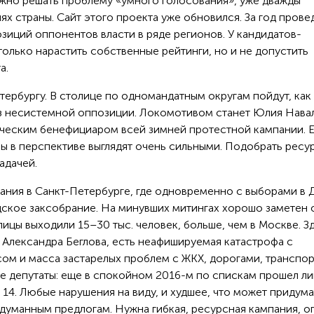
 нужно решать проблему «умного голосования», уже дважды
ях страны. Сайт этого проекта уже обновился. За год прове
зиций оппонентов власти в ряде регионов. У кандидатов-
только нарастить собственные рейтинги, но и не допустить
а.
ербургу. В столице по одномандатным округам пойдут, как 
аз несистемной оппозиции. Локомотивом станет Юлия Навал
тическим бенефициаром всей зимней протестной кампании. 
вы в перспективе выглядят очень сильными. Подобрать ресу
задачей.
ания в Санкт-Петербурге, где одновременно с выборами в 
одское заксобрание. На минувших митингах хорошо заметен
лицы выходили 15–30 тыс. человек, больше, чем в Москве. З
 Александра Беглова, есть неафишируемая катастрофа с
ом и масса застарелых проблем с ЖКХ, дорогами, транспор
 депутаты: еще в спокойном 2016-м по спискам прошел л
 14. Любые нарушения на виду, и худшее, что может придума
адуманным предлогам. Нужна гибкая, ресурсная кампания, о