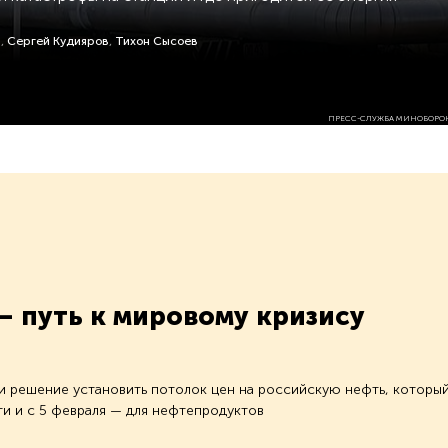
р
,
Сергей Кудияров
,
Тихон Сысоев
ПРЕСС-СЛУЖБА МИНОБОРО
— путь к мировому кризису
и решение установить потолок цен на российскую нефть, которы
ти и с 5 февраля — для нефтепродуктов