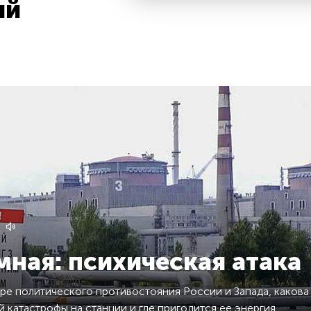
ий
ная: психическая атака
ре политического противостояния России и Запада, какова
 катастрофы на станции и где пригодится ее энергия