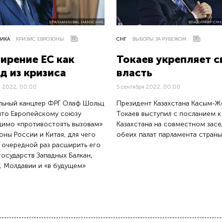
EPA/HANNIBAL HANSCHKE
ВЛАДИМИР СМИ
ИКА
КРИЗИС ЕВРОЗОНЫ
СНГ
ВЫБОРЫ ЗА РУБЕЖОМ
ирение ЕС как
Токаев укрепляет 
д из кризиса
власть
я 2022, 00:00
5 сентября 2022, 00:00
ьный канцлер ФРГ Олаф Шольц
Президент Казахстана Касым-
 что Европейскому союзу
Токаев выступил с посланием к
имо «противостоять вызовам»
Казахстана на совместном зас
оны России и Китая, для чего
обеих палат парламента страны
 очередной раз расширить его
 государств Западных Балкан,
, Молдавии и «в будущем»