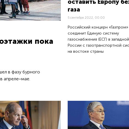
оставить Европу бе
газа
5 сентября 2022, 00:00
Российский концерн «Газпром»
соединит Единую систему
газоснабжения (ЕСГ) в западной
гоэтажки пока
России с газотранспортной си
на востоке страны
ел в фазу бурного
в апреле‒мае.