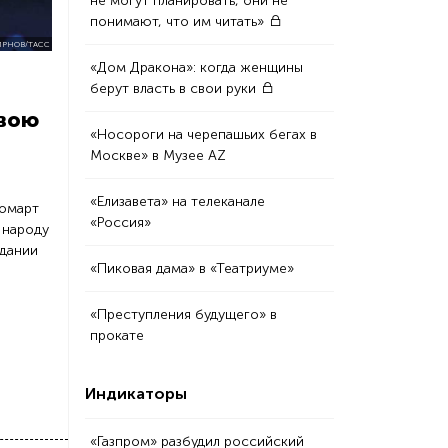
не могут планировать, они не
понимают, что им читать»
РНОВ/ТАСС
«Дом Дракона»: когда женщины
берут власть в свои руки
свою
«Носороги на черепашьих бегах в
Москве» в Музее AZ
«Елизавета» на телеканале
Жомарт
«Россия»
 народу
едании
«Пиковая дама» в «Театриуме»
«Преступления будущего» в
прокате
Индикаторы
«Газпром» разбудил российский