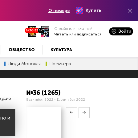
Купить
О номере
Онлайн или печатный
№30-33
№7
Войти
Читать
или
подписаться
ОБЩЕСТВО
КУЛЬТУРА
Люди Монокля
Премьера
№36 (1265)
аудио
5 сентября 2022 - 11 сентября 2022
 но и