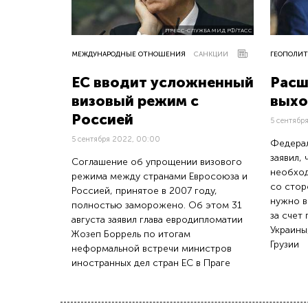
ПРЕСС-СЛУЖБА МИД РФ/ТАСС
МЕЖДУНАРОДНЫЕ ОТНОШЕНИЯ
САНКЦИИ
ГЕОПОЛИТ
ЕС вводит усложненный
Расш
визовый режим с
выхо
Россией
5 сентябр
5 сентября 2022, 00:00
Федерал
заявил,
Соглашение об упрощении визового
необход
режима между странами Евросоюза и
со стор
Россией, принятое в 2007 году,
нужно в
полностью заморожено. Об этом 31
за счет
августа заявил глава евродипломатии
Украины
Жозеп Боррель по итогам
Грузии
неформальной встречи министров
иностранных дел стран ЕС в Праге