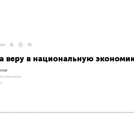
НДЫ
а веру в национальную экономи
иков
нги «Монокль»
00