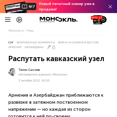
Новый печатный номер уже в
№7
продаже!
№30-33
№7
Monocle.ru
Мир
СНГ
ВООРУЖЕННЫЕ КОНФЛИКТЫ
ВОЙНА НА БЛИЖНЕМ ВОСТОКЕ
АРМЕНИЯ
АЗЕРБАЙДЖАН
Распутать кавказский узел
Тихон Сысоев
обозреватель журнала «Монокль»
3 октября 2022, 00:00
Армения и Азербайджан приближаются к
развязке в затяжном поствоенном
напряжении — но каждая из сторон
готовится к ней по-своему