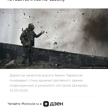
АЛЕКСАНДР ПАТРИН/ТАСС
Директор канатной дороги Армен Тадевосян
показывает стену административного здания,
поврежденную в результате обстрела (Джермук,
15.09.2022)
Читайте Monocle.ru в