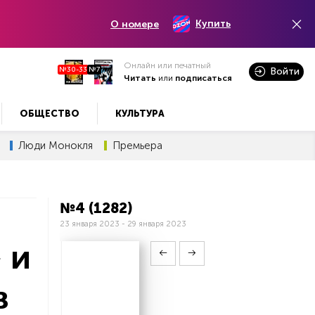
Купить
О номере
Онлайн или печатный
№30-33
№7
Войти
Читать
или
подписаться
ОБЩЕСТВО
КУЛЬТУРА
Люди Монокля
Премьера
№4 (1282)
23 января 2023 - 29 января 2023
 и
в