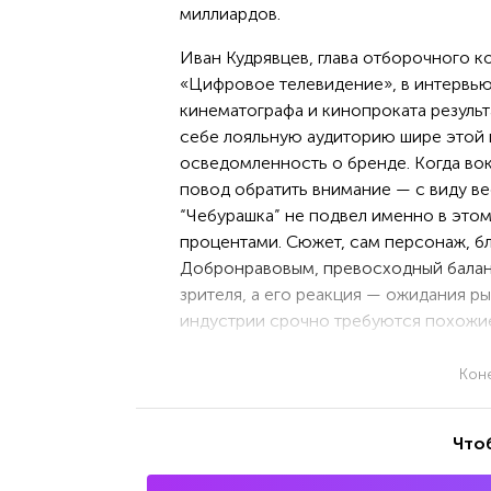
миллиардов.
Иван Кудрявцев, глава отборочного 
«Цифровое телевидение», в интервью
кинематографа и кинопроката результ
себе лояльную аудиторию шире этой 
осведомленность о бренде. Когда вок
повод обратить внимание — с виду ве
“Чебурашка” не подвел именно в этом
процентами. Сюжет, сам персонаж, б
Добронравовым, превосходный балан
зрителя, а его реакция — ожидания р
индустрии срочно требуются похожи
Кон
Что