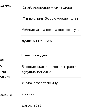
иданно
Китай: разорение миллиардера
IT-индустрия: Google урезает штат
Узбекистан: запрет на экспорт лука
Лучше рынка Сбер
Повестка дня
аря
то
Высокие ставки помогли вырасти
 на
будущим пенсиям
олько.
«Лада» плавает по дну
),
прокате
Дежавю
Давос-2023