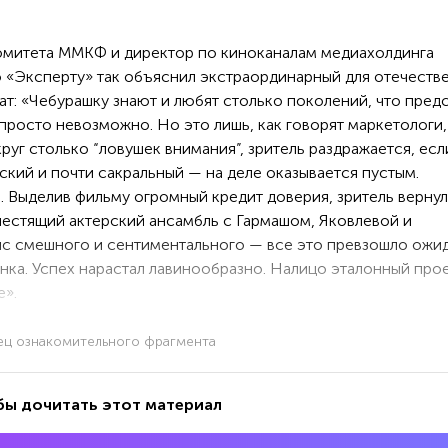
комитета ММКФ и директор по киноканалам медиахолдинга
 «Эксперту» так объяснил экстраординарный для отечеств
ат: «Чебурашку знают и любят столько поколений, что пред
просто невозможно. Но это лишь, как говорят маркетологи,
руг столько “ловушек внимания”, зритель раздражается, есл
ский и почти сакральный — на деле оказывается пустым.
. Выделив фильму огромный кредит доверия, зритель вернул
лестящий актерский ансамбль с Гармашом, Яковлевой и
с смешного и сентиментального — все это превзошло ожи
ынка. Успех нарастал лавинообразно. Налицо эталонный прое
е».
ец ознакомительного фрагмента
бы дочитать этот материал