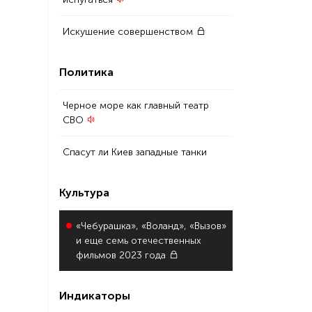
Искушение совершенством
Политика
Черное море как главный театр
СВО
Спасут ли Киев западные танки
Культура
«Чебурашка», «Воланд», «Вызов»
и еще семь отечественных
фильмов 2023 года
Индикаторы