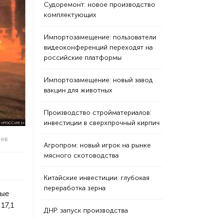
Судоремонт: новое производство
комплектующих
Импортозамещение: пользователи
видеоконференций переходят на
российские платформы
Импортозамещение: новый завод
вакцин для животных
Производство стройматериалов:
инвестиции в сверхпрочный кирпич
«РОССИЯ 1»
еев
Агропром: новый игрок на рынке
мясного скотоводства
Китайские инвестиции: глубокая
переработка зерна
вые
17,1
ДНР: запуск производства