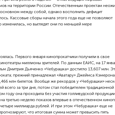
ьмов на территории России. Отечественным проектам неож
в основном между собой, однако восполнить дефицит
лось. Кассовые сборы начала этого года еще не позволяют
о изменилась, но выглядят они по меньшей мере
тоялась. Первого января кинопрокатчики получили в свое
кинотеатры миллионы зрителей. По данным ЕАИС, на 17 янв
льм Дмитрия Дьяченко «Чебурашка» достигло 13,607 млн. Э
оката; прежний принадлежал «Аватару» Джеймса Кэмерона,
,466 млн билетов. Вообще же рекордов у «Чебурашки» неск
й всего за три дня, потом стал победителем традиционной
ом году она проходила без участия голливудской продукции
а на третью неделю показов впервые в отечественном кино
 четыре миллиарда рублей. И при этом «Чебурашка» еще не
прогнозируют, что итоговая сумма может превысить пять