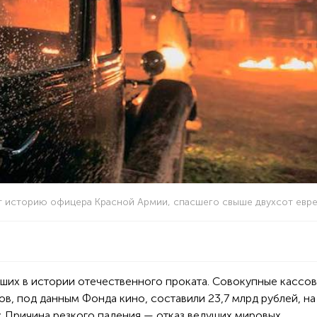
ет историю офицера Красной Армии, спасшего свыше двухсот евр
дших в истории отечественного проката. Совокупные кассо
в, под данным Фонда кино, составили 23,7 млрд рублей, на 
у. Причина резкого падения — отказ ведущих мировых