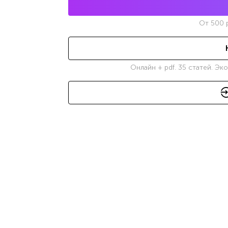
От
500
р
Онлайн + pdf. 35 статей. Эк