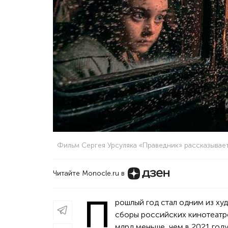
Фильм Сергея Урсуляка «Праведник» рассказыва
Читайте Monocle.ru в
П
рошлый год стал одним из ху
сборы российских кинотеатро
млрд меньше, чем в 2021 год