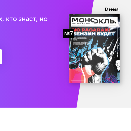
В нём:
, кто знает, но
№7
есяц подписки бесплатно
Попробоват