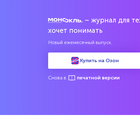
– журнал для тех
хочет понимать
Новый ежемесячный выпуск.
Купить на Озон
Снова в
печатной версии
М