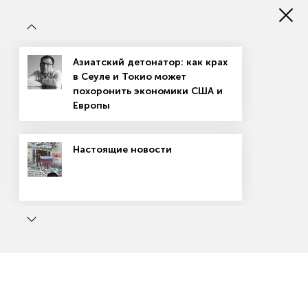
Имперские кошмары Польши
Затягивание конфликта на Украине
невыгодно США
Азиатский детонатор: как крах
в Сеуле и Токио может
Мэр Донецка: за девять лет город
похоронить экономики США и
обстреляли более трех тысяч раз
Европы
Три года премьерства Мишустина:
Настоящие новости
россияне оценили соцподдержку и
программы развития
Культура
ь
Маркетплейсы: вход не для всех
«Раневская»: иллюстрации из жизни
актрисы прошлого века
Индикаторы