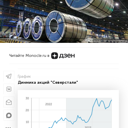
ВЛАДИМИР СМИРНОВ/ТАСС
Читайте Monocle.ru в
График
Динмика акций "Северстали"