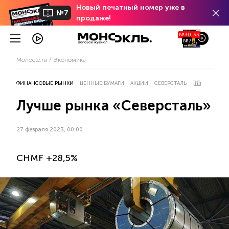
Новый печатный номер уже в
№7
продаже!
№30-33
№7
Monocle.ru
Экономика
ФИНАНСОВЫЕ РЫНКИ
ЦЕННЫЕ БУМАГИ
АКЦИИ
СЕВЕРСТАЛЬ
Лучше рынка «Северсталь»
27 февраля 2023, 00:00
CHMF +28,5%