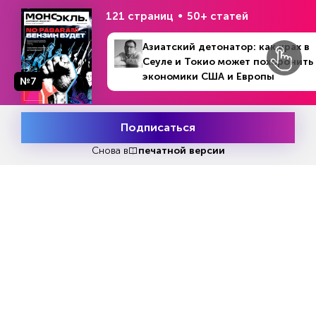
Репакеры, на выход
121 страниц
50+ статей
Азиатский детонатор: как крах в
Сеуле и Токио может похоронить
экономики США и Европы
№7
№9 (1287)
В номере
27 февраля - 5 марта 2023
Подписаться
Месяц подписки
Попробовать
бесплатно
Снова в
печатной версии
Попробовать бесплатно
Читать за 180 руб