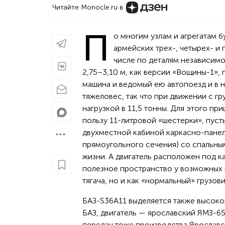
Читайте Monocle.ru в
П
о многим узлам и агрегатам 
армейских трех-, четырех- и 
числе по деталям независимо
2,75–3,10 м, как версии «Вощины-1»,
машина и ведомый ею автопоезд и в н
тяжеловес, так что при движении с г
нагрузкой в 11,5 тонны. Для этого пр
пользу 11-литровой «шестерки», пуст
двухместной кабиной каркасно-панел
прямоугольного сечения) со спальны
жизни. А двигатель расположен под каб
полезное пространство у возможных г
тягача, но и как «нормальный» грузов
БАЗ-S36A11 выделяется также высоко
БАЗ, двигатель — ярославский ЯМЗ-65
передач тоже производства Ярославс