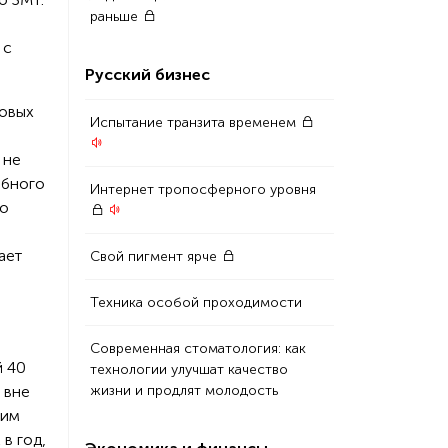
раньше
 с
Русский бизнес
новых
Испытание транзита временем
 не
обного
Интернет тропосферного уровня
по
ает
Свой пигмент ярче
Техника особой проходимости
Современная стоматология: как
й 40
технологии улучшат качество
 вне
жизни и продлят молодость
ким
в год,