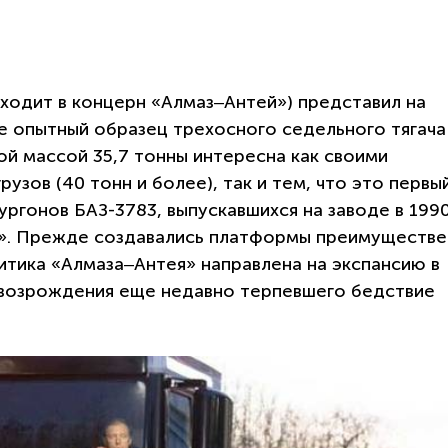
входит в концерн «Алмаз‒Антей») представил на
 опытный образец трехосного седельного тягача
й массой 35,7 тонны интересна как своими
узов (40 тонн и более), так и тем, что это первы
ургонов БАЗ-3783, выпускавшихся на заводе в 1990
и». Прежде создавались платформы преимуществ
итика «Алмаза‒Антея» направлена на экспансию в
я возрождения еще недавно терпевшего бедствие