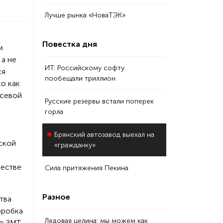
Лучше рынка «НоваТЭК»
Повестка дня
м
 а не
ИТ: Российскому софту
ся
пообещали триллион
о как
осевой
Русские резервы встали поперек
горла
Брянский автозавод выехал на
ской
«гражданку»
честве
Сила притяжения Пекина
Разное
тва
оробка
Ледовая целина: мы можем как
о ЗМТ.