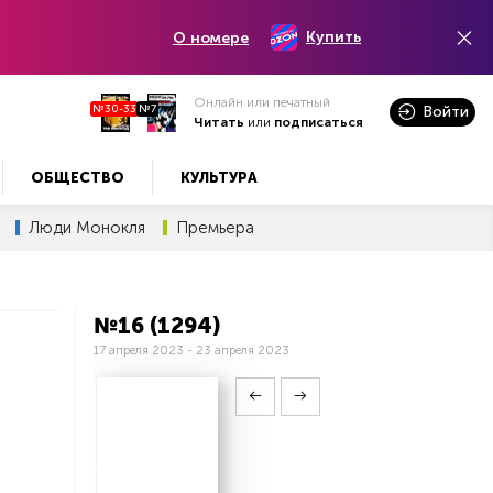
Купить
О номере
Онлайн или печатный
№30-33
№7
Войти
Читать
или
подписаться
ОБЩЕСТВО
КУЛЬТУРА
Люди Монокля
Премьера
№16 (1294)
17 апреля 2023 - 23 апреля 2023