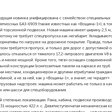
будущая новинка унифицирована с семейством специальных
пятиосных БАЗ-6909 (также известных как «Вощина-1»), в то
й торсионной подвески. Новая машина имеет ширину 2,5 м,
 потому не требует спецпропуска как негабарит. Укладывают
ормативы по нагрузке на дорожное покрытие. Правда, тольк
рузом требуется пропуск, и только для дорог с допустимой 
ишлось отказаться от тяжелого 17,2-литрового двигателя V8 в
ь и менее мощной. Кроме того, тягач оснащен современной
ьной конструкции (композитные панели на каркасе из труб
ми местами, кондиционером и другими атрибутами граждан
иной, а не за ней, как у «Вощины-1», а значит, не «крадет»
рузовых надстроек: машина может работать не только в ка
ик или шасси для спецоборудования.
й степенью локализации. Рама, кабина, подвески производс
31 мощностью 422 л. с. Девятиступенчатая механическая к
кого моторного завода, раздаточная коробка — челнинског