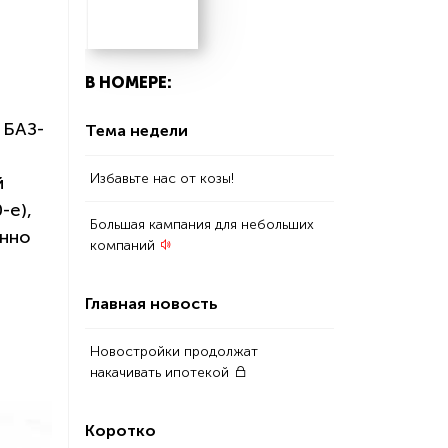
В НОМЕРЕ:
 БАЗ-
Тема недели
Избавьте нас от козы!
й
-е),
Большая кампания для небольших
енно
компаний
Главная новость
Новостройки продолжат
накачивать ипотекой
Коротко