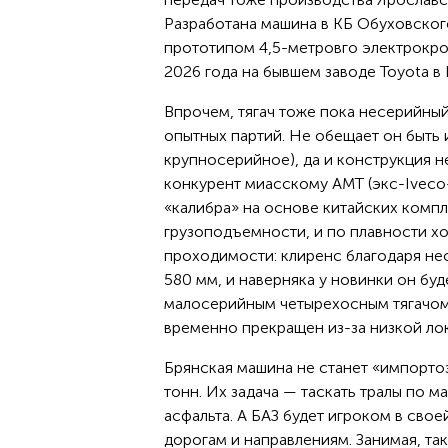
Разработана машина в КБ Обуховского
прототипом 4,5-метровго электрокр
2026 года на бывшем заводе Toyota в 
Впрочем, тягач тоже пока несерийны
опытных партий. Не обещает он быть 
крупносерийное), да и конструкция н
конкурент миасскому АМТ (экс-Iveco
«калибра» на основе китайских компл
грузоподъемности, и по плавности ход
проходимости: клиренс благодаря не
580 мм, и наверняка у новинки он бу
малосерийным четырехосным тягачом
временно прекращен из-за низкой ло
Брянская машина не станет «импорто
тонн. Их задача — таскать тралы по 
асфальта. А БАЗ будет игроком в сво
дорогам и направлениям. Занимая, так