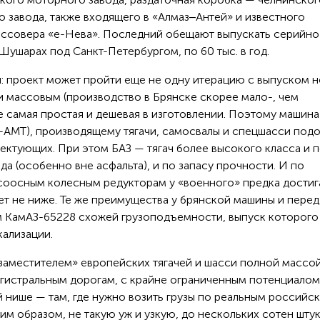
 завода, также входящего в «Алмаз‒Антей» и известного
оссовера «е-Нева». Последний обещают выпускать серийно
Шушарах под Санкт-Петербургом, по 60 тыс. в год.
й: проект может пройти еще не одну итерацию с выпуском 
и массовым (производство в Брянске скорее мало-, чем
е самая простая и дешевая в изготовлении. Поэтому машина
-AMT), производящему тягачи, самосвалы и спецшасси под
ектующих. При этом БАЗ — тягач более высокого класса и 
а (особенно вне асфальта), и по запасу прочности. И по
соосным колесным редукторам у «военного» предка достиг
дет не ниже. Те же преимущества у брянской машины и перед
 КамАЗ-65228 схожей грузоподъемности, выпуск которого
кализации.
заместителем» европейских тягачей и шасси полной массо
магистральным дорогам, с крайне ограниченным потенциалом
ей нише — там, где нужно возить грузы по реальным российс
им образом, не такую уж и узкую, до нескольких сотен штук 