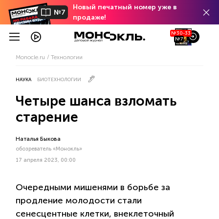
Новый печатный номер уже в
№7
продаже!
№30-33
№7
Monocle.ru
Технологии
НАУКА
БИОТЕХНОЛОГИИ
Четыре шанса взломать
старение
Наталья Быкова
обозреватель «Монокль»
17 апреля 2023, 00:00
Очередными мишенями в борьбе за
продление молодости стали
сенесцентные клетки, внеклеточный