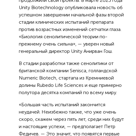
продолжили свои проекты. В марте 2023 года
Unity Biotechnology опубликовала новость об
успешном завершении начальной фазы второй
стадии клинических испытаний препарата
против возрастных изменений сетчатки глаза.
«Биология сенолитической теории по-
прежнему очень сильна», — уверен новый
генеральный директор Unity Анирван Гош.
В стадии разработки также сенолитики от
британской компании Senisca, голландской
Numeric Biotech, стартапа из Кремниевой
долины Rubedo Life Sciences и еще примерно
полутора десятка компаний по всему миру.
«Большая часть испытаний закончится
неудачей. Неизбежно также, что уже очень
скоро, скажем через пять лет, среди них будут
и настоящие успехи, — предполагает Петр
Федичев. — Это значит, что появятся первые