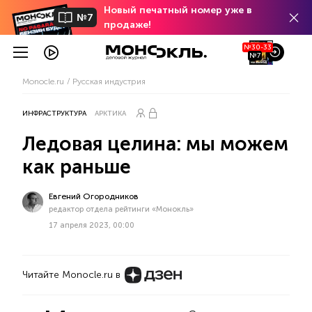
Новый печатный номер уже в
№7
продаже!
№30-33
№7
Monocle.ru
Русская индустрия
ИНФРАСТРУКТУРА
АРКТИКА
Ледовая целина: мы можем
как раньше
Евгений Огородников
редактор отдела рейтинги «Монокль»
17 апреля 2023, 00:00
Читайте Monocle.ru в