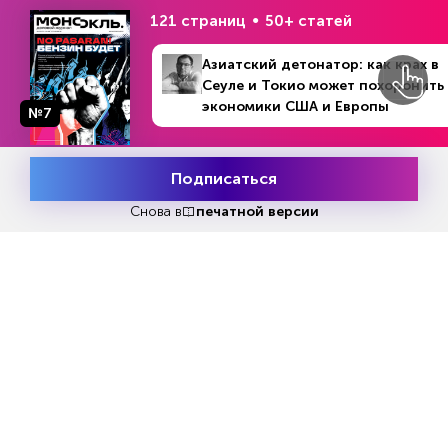
121 страниц
50+ статей
Азиатский детонатор: как крах в
Сеуле и Токио может похоронить
Еженедельный выпуск №33
экономики США и Европы
№7
№16 (1294)
В номере
Репакеры, на выход
17 - 23 апреля 2023
Подписаться
Месяц подписки
Попробовать
бесплатно
Снова в
печатной версии