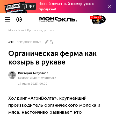
Новый печатный номер уже в
№7
продаже!
№30-33
№7
Monocle.ru
Русская индустрия
АПК
ПЕРЕДОВОЙ ОПЫТ
Органическая ферма как
козырь в рукаве
Виктория Безуглова
корреспондент «Монокль»
17 июля 2023, 00:00
Холдинг «АгриВолга», крупнейший
производитель органического молока и
мяса, настойчиво развивает это