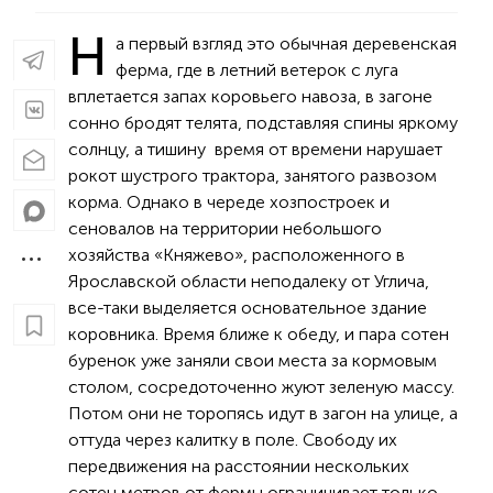
Н
а первый взгляд это обычная деревенская
ферма, где в летний ветерок с луга
вплетается запах коровьего навоза, в загоне
сонно бродят телята, подставляя спины яркому
солнцу, а тишину время от времени нарушает
рокот шустрого трактора, занятого развозом
корма. Однако в череде хозпостроек и
сеновалов на территории небольшого
хозяйства «Княжево», расположенного в
Ярославской области неподалеку от Углича,
все-таки выделяется основательное здание
коровника. Время ближе к обеду, и пара сотен
буренок уже заняли свои места за кормовым
столом, сосредоточенно жуют зеленую массу.
Потом они не торопясь идут в загон на улице, а
оттуда через калитку в поле. Свободу их
передвижения на расстоянии нескольких
сотен метров от фермы ограничивает только