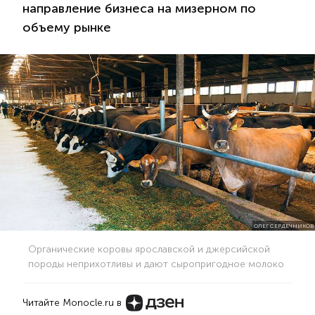
направление бизнеса на мизерном по
объему рынке
ОЛЕГ СЕРДЕЧНИКОВ
Органические коровы ярославской и джерсийской
породы неприхотливы и дают сыропригодное молоко
Читайте Monocle.ru в