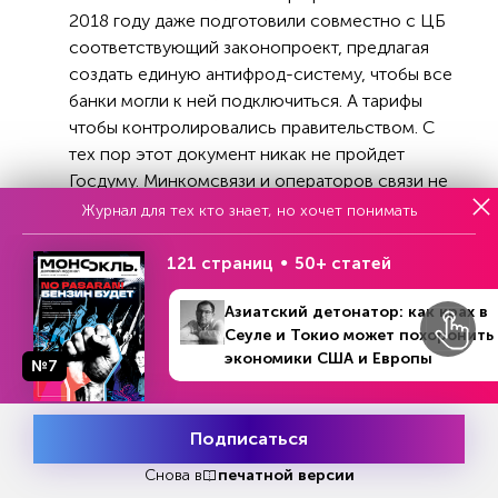
2018 году даже подготовили совместно с ЦБ
соответствующий законопроект, предлагая
создать единую антифрод-систему, чтобы все
банки могли к ней подключиться. А тарифы
чтобы контролировались правительством. С
тех пор этот документ никак не пройдет
Госдуму. Минкомсвязи и операторов связи не
устроили наши предложения по тарифам, они
Журнал для тех кто знает, но хочет понимать
посчитали их слишком низкими.
121 страниц
50+ статей
— Но все-таки почему же, если с фродом
так активно борются, мы фактически
Азиатский детонатор: как крах в
ежедневно продолжаем слышать новости
Сеуле и Токио может похоронить
о несчастных бабушках, которые перевели
экономики США и Европы
№7
№41 (1315)
В номере
все свои накопления на «безопасный
9 - 15 октября 2023
счет»?
Подписаться
Месяц подписки
— Большой проблемой остается IP-телефония.
Попробовать
бесплатно
Снова в
печатной версии
Мошенники подменяют номера и делают это