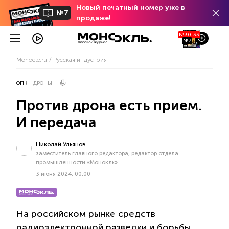
Новый печатный номер уже в
№7
продаже!
№30-33
№7
Monocle.ru
Русская индустрия
ОПК
ДРОНЫ
Против дрона есть прием.
И передача
Николай Ульянов
заместитель главного редактора, редактор отдела
промышленности «Монокль»
3 июня 2024, 00:00
На российском рынке средств
радиоэлектронной разведки и борьбы