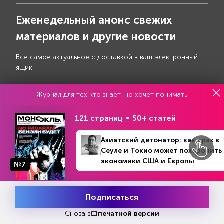
Еженедельный анонс свежих
материалов и другие новости
Все самое актуальное с доставкой в ваш электронный
ящик.
Журнал для тех кто знает, но хочет понимать
121 страниц
50+ статей
Подписаться
Азиатский детонатор: как крах в
Сеуле и Токио может похоронить
Я даю своё
согласие на обработку моих
экономики США и Европы
№7
персональных данных
№23 (1345)
В номере
3 - 9 июня 2024
Подписаться
Месяц подписки
Соцсети
Попробовать
бесплатно
Снова в
печатной версии