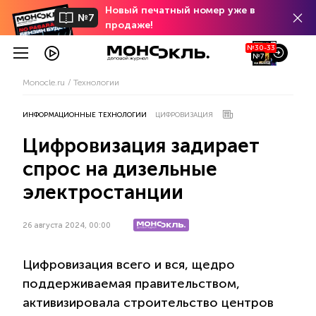
Новый печатный номер уже в
№7
продаже!
№30-33
№7
Monocle.ru
Технологии
ИНФОРМАЦИОННЫЕ ТЕХНОЛОГИИ
ЦИФРОВИЗАЦИЯ
Цифровизация задирает
спрос на дизельные
электростанции
26 августа 2024, 00:00
Цифровизация всего и вся, щедро
поддерживаемая правительством,
активизировала строительство центров