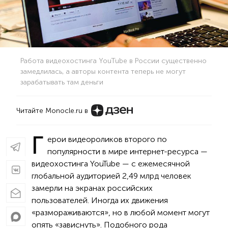
Работа видеохостинга YouTube в России существенно
замедлилась, а авторы контента теперь не могут
зарабатывать там деньги
Читайте Monocle.ru в
Г
ерои видеороликов второго по
популярности в мире интернет-ресурса —
видеохостинга YouTube — с ежемесячной
глобальной аудиторией 2,49 млрд человек
замерли на экранах российских
пользователей. Иногда их движения
«размораживаются», но в любой момент могут
опять «зависнуть». Подобного рода