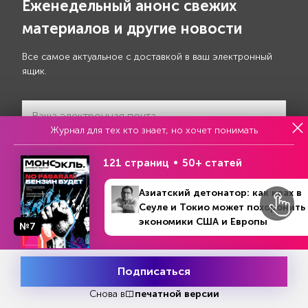
Еженедельный анонс свежих
материалов и другие новости
Все самое актуальное с доставкой в ваш электронный
ящик.
Журнал для тех кто знает, но хочет понимать
Подписаться
121 страниц
50+ статей
Азиатский детонатор: как крах в
Я даю своё
согласие на обработку моих
Сеуле и Токио может похоронить
персональных данных
экономики США и Европы
№7
№35 (1354)
В номере
26 августа - 1 сентября 2024
Соцсети
Подписаться
Месяц подписки
Попробовать
бесплатно
Снова в
печатной версии