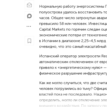
Нормальную работу энергосистемы 
полуострова удалось восстановить то
часов. Общее число затронутых авар
превысило 58 млн человек. Инвестиц
Capital Markets по горячим следам оц
экономические потери от техногенно
в Испании в диапазоне 2,25‒4,5 млрд 
очевидно, что это самый масштабный 
Испанский оператор электросети Red 
автоматическим отключением от евро
привело к «энергетическому нулю» 
физическое разрушение инфраструкту
Как же могло случиться, что две сч
человек погрузились во тьму? Офици
властей пока не последовало. Нацио
определить, могло ли отключение эле
внешнего воздействия. По запросу пр