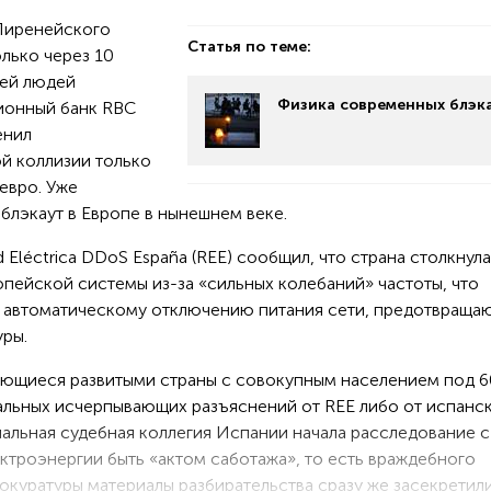
Пиренейского
Статья по теме:
лько через 10
ией людей
Физика современных блэк
ионный банк RBC
енил
й коллизии только
евро. Уже
блэкаут в Европе в нынешнем веке.
Eléctrica DDoS España (REE) сообщил, что страна столкнула
пейской системы из-за «сильных колебаний» частоты, что
— автоматическому отключению питания сети, предотвращ
ры.
итающиеся развитыми страны с совокупным населением под 6
альных исчерпывающих разъяснений от REE либо от испанс
нальная судебная коллегия Испании начала расследование 
ктроэнергии быть «актом саботажа», то есть враждебного
окуратуры материалы разбирательства сразу же засекретили