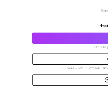
Кон
Что
От
500
р
Онлайн + pdf. 25 статей. Эк