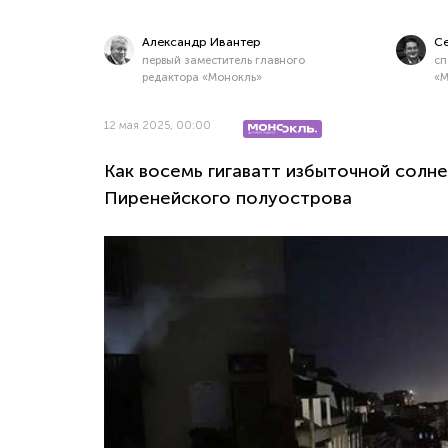
Александр Ивантер
Се
первый заместитель главного
сп
редактора «Монокль»
«М
12 мая 2025, 00:00
Как восемь гигаватт избыточной солн
Пиренейского полуострова