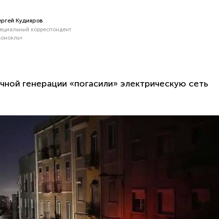
ргей Кудияров
ециальный корреспондент
онокль»
ечной генерации «погасили» электрическую сеть