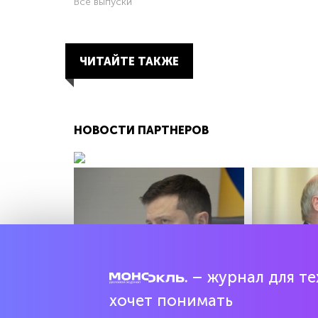
Все выпуски
ЧИТАЙТЕ ТАКЖЕ
НОВОСТИ ПАРТНЕРОВ
– журнал для тех
Handelsblatt: хаотичные решения
Лукашенко з
хочет понимать
Зеленского привели в тупик
балуется с 