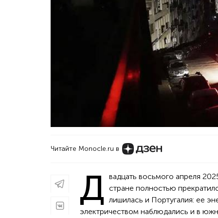
Читайте Monocle.ru в
Д
вадцать восьмого апреля 202
стране полностью прекратило
лишилась и Португалия: ее э
электричеством наблюдались и в южн