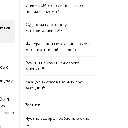
Индекс «Монокля»: цены все еще
под давлением
Суд встал на сторону
аутов
миноритариев СМЗ
Фанера вписывается в интерьер и
открывает новый рынок
Румыны не изменили своего
сь с
мнения
ающему
«Азбука вкуса»: не забыть про
эмоции
0 млн
Разное
ких
с целью
Чубайс в дверь, проблемы в окно
.