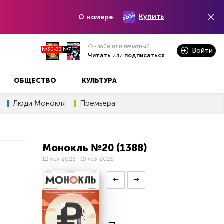
Купить
О номере
Онлайн или печатный
№30-33
№7
Войти
Читать
или
подписаться
ОБЩЕСТВО
КУЛЬТУРА
Люди Монокля
Премьера
Монокль №20 (1388)
12 мая 2025 - 19 мая 2025