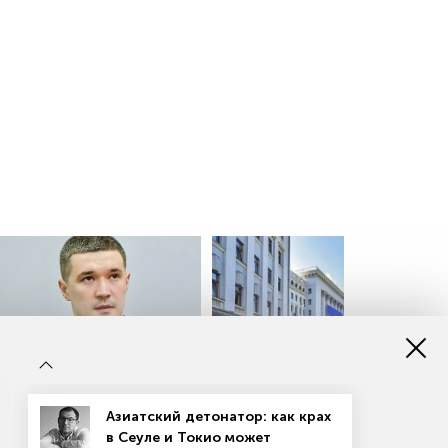
краине раскрыли крупную
Власти Украины захлопнули
Азиатский детонатор: как крах
нацию Федорова
ловушку для украинского
в Сеуле и Токио может