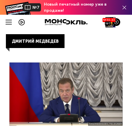
Новый печатный номер уже в
№7
продаже!
№30-33
№7
ДМИТРИЙ МЕДВЕДЕВ
T.ME/MEDVEDEV_TELEGRAM