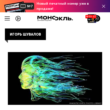
Новый печатный номер уже в
№7
продаже!
№30-33
№7
ИГОРЬ ШУВАЛОВ
IMAGO/SCIENCE PHOTO LIBRARY